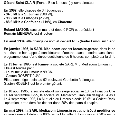
Gérard Saint CLAIR
(France Bleu Limousin) y sera directeur
En 1992
, elle dispose de 3 fréquences :
- 94,5 MHz
à
St Junien
(500 W),
- 98,2 MHz
à
Limoges
(2 kW),
- 88,6 MHz
à
Confolens
(1 kW), en
Charente
.
Roland MAZOIN
(ancien maire et député PCF)
est président
Romain MENEVAL
est directeur
En avril 1994
, elle change de nom et devient
RLS
(
Radio Limousin Servi
En janvier 1995
, la
SARL Médiacom
devient
locataire-géran
t, dans le c
autorisation hors-appel à candidatures, émettant dans le cadre dans d'une
programme local d'une durée quotidienne de 5 heures, complété par la dif
Le 13 février 1995, est formée la société SARL M.L Médiacom Limousin.
Elle est fondée par :
- La Mutuelle du Limousin 99.6%,
- Gaston ROBERT 0.4%.
Elle a son siège social au 62 boulevard Gambetta à Limoges.
Gaston ROBERT est le premier gérant.
Le 10 août 1995, la société établit son siège social au 18 rue François Ch
Le 1er septembre 1995, la société ML Médiacom Limousin désigne Gille
Le 4 septembre 1995, La Mutuelle du Limousin cède 19.6% à Cedest Radio
l'opération, cette dernière détient donc 20% des parts du capital.
En mai 1997, la SARL Médiacom Limousin est autorisée à modifier so
- jusqu'à présent détenu à 80% par la Mutuelle du Limousin et à 20% par l