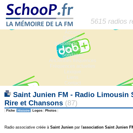
5615 radios 
Accueil
Dossiers
Histoire de la FM
Les fiches radio
Sondages
Anciennes fréquences
Fréquences actuelles
Lexique
Liens
Contact
Saint Junien FM - Radio Limousin S
Rire et Chansons
(87)
|
Fiche
|
Histoire
|
Logos
|
Photos
|
Radio associative créée à
Saint Junien
par l'
association Saint Junien F