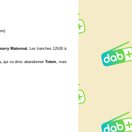
on).
hierry Matonnat
. Les tranches 12h30 à
o,
qui va donc abandonner
Totem
, mais