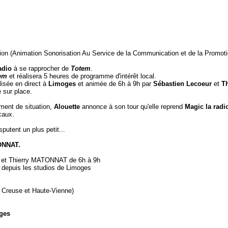
on (Animation Sonorisation Au Service de la Communication et de la Promoti
adio
à se rapprocher de
Totem
.
tem
et réalisera 5 heures de programme d'intérêt local.
lisée en direct à
Limoges
et animée de 6h à 9h par
Sébastien Lecoeur
et
T
e sur place.
ment de situation,
Alouette
annonce à son tour qu'elle reprend
Magic la radi
ocaux.
utent un plus petit...
ONNAT.
 et Thierry MATONNAT de 6h à 9h
 depuis les studios de Limoges
n Creuse et Haute-Vienne)
ges