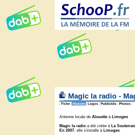
Magic la radio - Mag
|
Fiche
|
Histoire
|
Logos
|
Publicités
|
Photos
|
Antenne locale de
Alouette
à
Limoges
Magic la radio
a été créée à
La Souterrai
En 2007
, elle s'installe à
Limoges
.