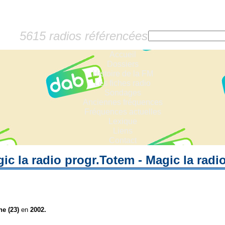
5615 radios référencées
Accueil
Dossiers
Histoire de la FM
Les fiches radio
Sondages
Anciennes fréquences
Fréquences actuelles
Lexique
Liens
Contact
ic la radio progr.Totem - Magic la radi
ne (23)
en
2002.