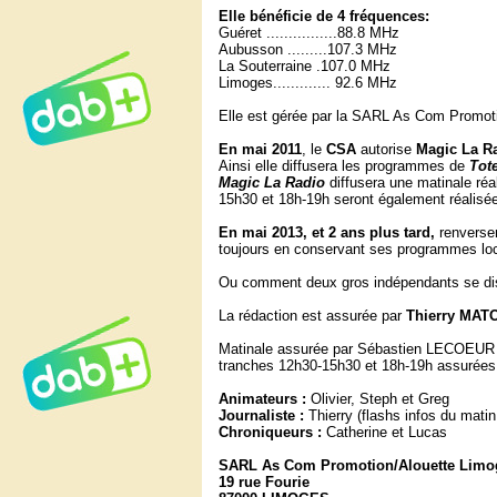
Elle bénéficie de 4 fréquences:
Guéret ................88.8 MHz
Aubusson .........107.3 MHz
La Souterraine .107.0 MHz
Limoges............. 92.6 MHz
Elle est gérée par la SARL As Com Promoti
En mai 2011
, le
CSA
autorise
Magic La R
Ainsi elle diffusera les programmes de
To
Magic La Radio
diffusera une matinale réa
15h30 et 18h-19h seront également réalisé
En mai 2013, et 2 ans plus tard,
renverse
toujours en conservant ses programmes l
Ou comment deux gros indépendants se disp
La rédaction est assurée par
Thierry MAT
Matinale assurée par Sébastien LECOEUR
tranches 12h30-15h30 et 18h-19h assurées
Animateurs :
Olivier, Steph et Greg
Journaliste :
Thierry (flashs infos du mati
Chroniqueurs :
Catherine et Lucas
SARL As Com Promotion/Alouette Limo
19 rue Fourie