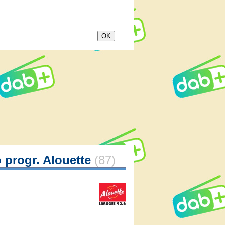
o progr. Alouette
(87)