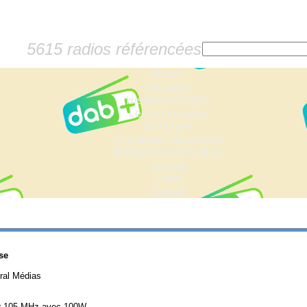
5615 radios référencées
Accueil
Dossiers
Histoire de la FM
Les fiches radio
Sondages
Anciennes fréquences
Fréquences actuelles
Lexique
Liens
Contact
se
tral Médias
ur 105 MHz avec 100W