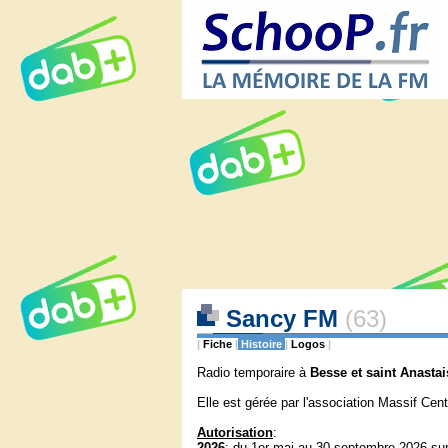
Sancy FM
(63)
|
Fiche
|
Histoire
|
Logos
|
Radio temporaire à
Besse et saint Anastai
Elle est gérée par l'association Massif Cen
Autorisation
:
2026
: du 1er mai au 30 septembre 2026 s