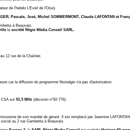
ateur de l'hebdo L'Eveil de l'Oise).
GER, Pascale, José, Michel SOMMERMONT, Claude LAFONTAN et Franç
Gambetta à Beauvais.
ille
la
société Régie Média Conseil SARL.
 au 12 rue de la Chaînée.
ure car la diffusion du programme Nostalgie n'a pas d'autorisation.
le CSA sur
91,5 MHz
(décision n°92-776).
issionne de son mandat de gérant. Il est remplacé par Jeannine LAFONTAN
e social au 2 rue Gambetta à Beauvais.
ramme
Europe 2
, la
SARL Régie Media Conseil
qui exploite
Horizon 60 pro