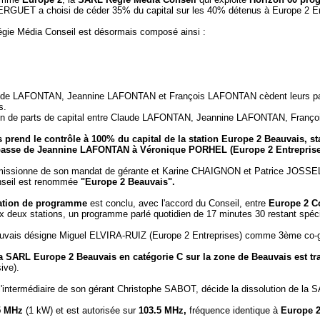
ERGUET a choisi de céder 35% du capital sur les 40% détenus à Europe 2 En
Régie Média Conseil est désormais composé ainsi :
aude LAFONTAN, Jeannine LAFONTAN et François LAFONTAN cèdent leurs parts
s.
ion de parts de capital entre Claude LAFONTAN, Jeannine LAFONTAN, Franço
rend le contrôle à 100% du capital de la station Europe 2 Beauvais, stat
 passe de Jeannine LAFONTAN à Véronique PORHEL (Europe 2 Entreprise
missionne de son mandat de gérante et Karine CHAIGNON et Patrice JOSSEL
nseil est renommée
"Europe 2 Beauvais".
ation de programme
est conclu, avec l'accord du Conseil, entre
Europe 2 
deux stations, un programme parlé quotidien de 17 minutes 30 restant spéci
auvais désigne Miguel ELVIRA-RUIZ (Europe 2 Entreprises) comme 3ème co-g
 la SARL Europe 2 Beauvais en catégorie C sur la zone de Beauvais est tr
ive).
l'intermédiaire de son gérant Christophe SABOT, décide la dissolution de la
5 MHz
(1 kW) et est autorisée sur
103.5 MHz,
fréquence identique à
Europe 2