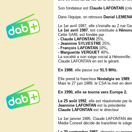
Son fondateur est
Claude LAFONTAN
(cré
Dans l'équipe, on retrouve
Daniel LEMENA
Le 1er avril 1987, elle s'installe au 2 rue 
Le 1er avril 1987
, est constituée à
Hénonv
Cette SARL est fondée par :
- Claude LAFONTAN
25%,
- Jeannine SYLVESTRE
25%,
- François LAFONTAN
10%
,
- Marguerite VERGUET
40%
.
La société a son siège social à Hénonville,
Claude LAFONTAN en est le gérant.
En 1988
, elle passe sur
91.5 MHz.
Elle prend la franchise
Nostalgie en 1989
.
Mais le 27 juin 1989, le CSA la met en deme
En 1990, elle se tourne vers Europe 2.
Le 25 août 1992
, elle est réautorisée par 
Jeannine LAFONTAN
est la présidente
Claude LAFONTAN
est le directeur
Le 1er janvier 1995, Claude LAFONTAN dém
Média Conseil décide de transférer le sièg
Le 30 septembre 1997
, abonnée au prog