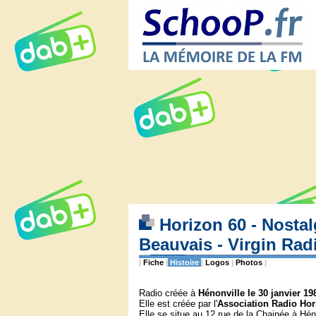
Horizon 60 - Nostal
Beauvais - Virgin Ra
|
Fiche
|
Histoire
|
Logos
|
Photos
|
Radio créée à
Hénonville le 30 janvier 19
Elle est créée par l'
Association Radio Hor
Elle se situe au 12 rue de la Chainée à Hén