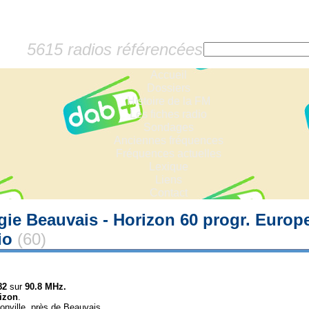
5615 radios référencées
Accueil
Dossiers
Histoire de la FM
Les fiches radio
Sondages
Anciennes fréquences
Fréquences actuelles
Lexique
Liens
Contact
gie Beauvais - Horizon 60 progr. Europe
dio
(60)
82
sur
90.8 MHz.
izon
.
onville, près de Beauvais.