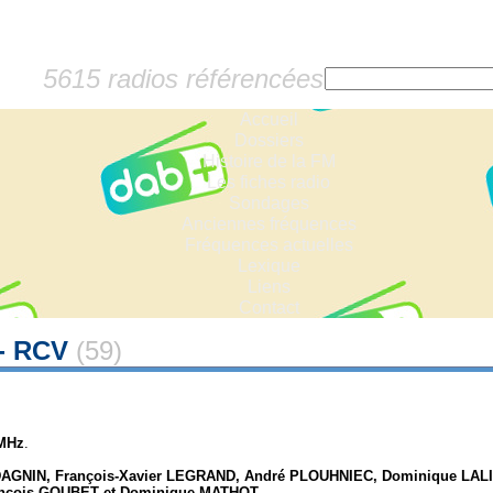
5615 radios référencées
Accueil
Dossiers
Histoire de la FM
Les fiches radio
Sondages
Anciennes fréquences
Fréquences actuelles
Lexique
Liens
Contact
 - RCV
(59)
 MHz
.
DAGNIN, François-Xavier LEGRAND, André PLOUHNIEC, Dominique LAL
ançois GOUBET et Dominique MATHOT.