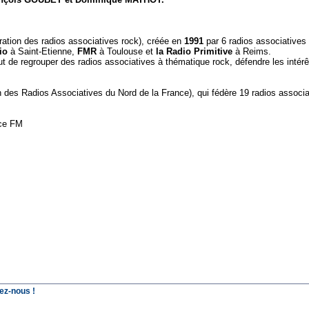
ation des radios associatives rock), créée en
1991
par 6 radios associatives
io
à Saint-Etienne,
FMR
à Toulouse et
la Radio Primitive
à Reims.
but de regrouper des radios associatives à thématique rock, défendre les intér
 des Radios Associatives du Nord de la France), qui fédère 19 radios assoc
nce FM
ez-nous !