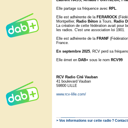
Elle partage sa fréquence avec
RPL
.
Elle est adhérente de la
FERAROCK
(Fédér
Montpellier,
Radio Béton
à Tours,
Radio D
La création de cette fédération avait pour 
les radios. C'est une association loi 1901.
Elle est adhérente de la
FRANF
(Fédération
France.
En septembre 2025
, RCV perd sa fréque
Elle émet en
DAB+
sous le nom
RCV99
RCV Radio Cité Vauban
41 boulevard Vauban
59800 LILLE
www.rcv-lille.com/
> Vos informations sur cette radio ? Contact