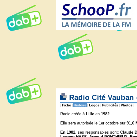
Radio Cité Vauban
|
Fiche
|
Histoire
|
Logos
|
Publicités
|
Photos
|
Radio créée à
Lille
en
1982
.
Elle sera autorisée le 1er octobre sur
91,6
En 1982,
ses responsables sont:
Claude 
Laurent HASS, Arnaud PONTHIEUX, Fr