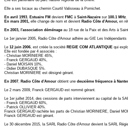
Elle a ses locaux au chemin Courtil Valisseau à Pornichet.
En avril 1993
,
Estuaire FM
devient
FMC
à
Saint-Nazaire
sur
100.1 MHz
.
En mars 2001,
elle change de nom et devient
Radio Côte d'Amour,
en ré
En 2003, l'association déménage
au 18 rue de la Paix et des Arts à Sain
Le 1er janvier 2005, Radio Côte d'Amour adhère au GIE Les Indépendants
Le
12 juin 2006
, est créée la société
REGIE COM ATLANTIQUE
qui expl
Elle est fondée par 4 associés :
- Christian MORINIERE 45%,
- Franck GERGAUD 40%,
- Daniel MOISAN 10%,
- Didier DUBASQUE 5%.
Christian MORINIERE est désigné gérant.
En
2007
,
Radio Côte d'Amour
obtient une
deuxième fréquence à Nante
Le 2 mars 2009, Franck GERGAUD est nommé gérant.
Le 1er juillet 2014, des cessions de parts interviennent au capital de
- Franck GERGAUD 60%,
- Patrick OLLIVIER 40%.
Franck GERGAUD rachète les parts de Christian MORINIERE, Daniel M
Franck GERGAUD est gérant.
Le 30 décembre 2015, la SARL Radio Côte d'Amour devient la SARL Régie