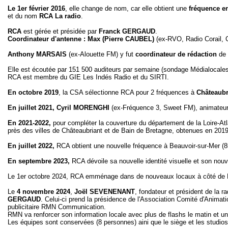
Le 1er février 2016
, elle change de nom, car elle obtient une
fréquence e
et du nom
RCA La radio
.
RCA
est gérée et présidée par
Franck
GERGAUD
.
Coordinateur d'antenne : Max (Pierre CAUBEL)
(ex-RVO, Radio Corail, 
Anthony MARSAIS
(ex-Alouette FM) y fut
coordinateur de rédaction
de 
Elle est écoutée par 151 500 auditeurs par semaine (sondage Médialocales
RCA est membre du GIE Les Indés Radio et du SIRTI.
En octobre 2019
, la CSA sélectionne RCA pour 2 fréquences à
Châteaub
En juillet 2021, Cyril MORENGHI
(ex-Fréquence 3, Sweet FM), animateur, 
En 2021-2022,
pour compléter la couverture du département de la Loire-At
près des villes de Châteaubriant et de Bain de Bretagne, obtenues en 201
En juillet 2022,
RCA obtient une nouvelle fréquence à Beauvoir-sur-Mer (85)
En septembre 2023,
RCA dévoile sa nouvelle identité visuelle et son nou
Le 1er octobre 2024, RCA emménage dans de nouveaux locaux à côté de N
Le
4 novembre 2024
,
Joël SEVENENANT
, fondateur et président de la r
GERGAUD
. Celui-ci prend la présidence de l'Association Comité d'Animatio
publicitaire RMN Communication.
RMN va renforcer son information locale avec plus de flashs le matin et
Les équipes sont conservées (8 personnes) aini que le siège et les studi