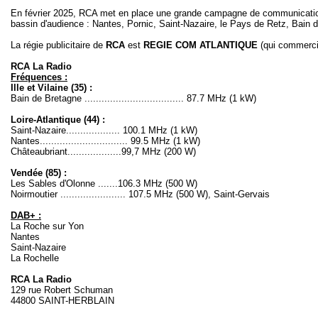
En février 2025, RCA met en place une grande campagne de communication p
bassin d'audience : Nantes, Pornic, Saint-Nazaire, le Pays de Retz, Bain 
La régie publicitaire de
RCA
est
REGIE COM ATLANTIQUE
(qui commerci
RCA La Radio
Fréquences :
Ille et Vilaine (35) :
Bain de Bretagne ................................... 87.7 MHz (1 kW)
Loire-Atlantique (44) :
Saint-Nazaire................... 100.1 MHz (1 kW)
Nantes............................... 99.5 MHz (1 kW)
Châteaubriant...................99,7 MHz (200 W)
Vendée (85) :
Les Sables d'Olonne .......106.3 MHz (500 W)
Noirmoutier ....................... 107.5 MHz (500 W), Saint-Gervais
DAB+ :
La Roche sur Yon
Nantes
Saint-Nazaire
La Rochelle
RCA La Radio
129 rue Robert Schuman
44800 SAINT-HERBLAIN