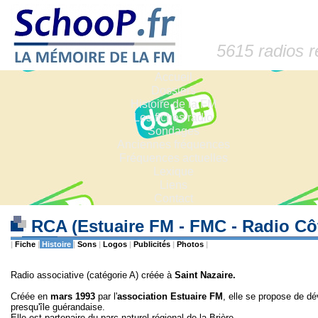
5615 radios 
Accueil
Dossiers
Histoire de la FM
Les fiches radio
Sondages
Anciennes fréquences
Fréquences actuelles
Lexique
Liens
Contact
RCA (Estuaire FM - FMC - Radio C
|
Fiche
|
Histoire
|
Sons
|
Logos
|
Publicités
|
Photos
|
Radio associative (catégorie A) créée à
Saint Nazaire.
Créée en
mars 1993
par l'
association Estuaire FM
, elle se propose de dé
presqu'île guérandaise.
Elle est partenaire du parc naturel régional de la Brière.