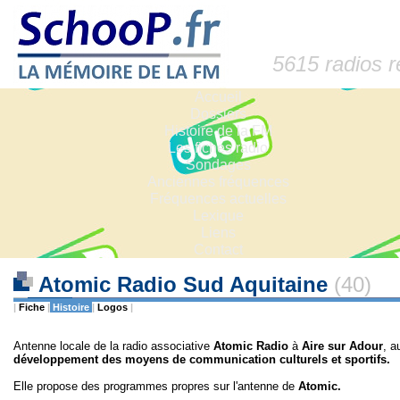
5615 radios 
Accueil
Dossiers
Histoire de la FM
Les fiches radio
Sondages
Anciennes fréquences
Fréquences actuelles
Lexique
Liens
Contact
Atomic Radio Sud Aquitaine
(40)
|
Fiche
|
Histoire
|
Logos
|
Antenne locale de la radio associative
Atomic Radio
à
Aire sur Adour
, a
développement des moyens de communication culturels et sportifs.
Elle propose des programmes propres sur l'antenne de
Atomic.