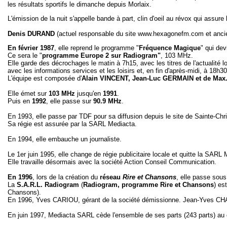
les résultats sportifs le dimanche depuis Morlaix.
L'émission de la nuit s'appelle bande à part, clin d'oeil au révox qui assure 
Denis DURAND
(actuel responsable du site www.hexagonefm.com et anc
En février 1987
, elle reprend le programme "
Fréquence Magique
" qui de
Ce sera le "
programme Europe 2 sur Radiogram"
, 103 MHz.
Elle garde des décrochages le matin à 7h15, avec les titres de l'actualité 
avec les informations services et les loisirs et, en fin d'après-midi, à 18h3
L'équipe est composée d'
Alain VINCENT, Jean-Luc GERMAIN et de Max
Elle émet sur
103 MHz
jusqu'en
1991
.
Puis en
1992
, elle passe sur
90.9 MHz
.
En 1993, elle passe par TDF pour sa diffusion depuis le site de Sainte-Chri
Sa régie est assurée par la SARL Mediacta.
En 1994, elle embauche un journaliste.
Le 1er juin 1995, elle change de régie publicitaire locale et quitte la SARL
Elle travaille désormais avec la société Action Conseil Communication.
En 1996
, lors de la création du
réseau
Rire et Chansons
, elle passe sous
La
S.A.R.L. Radiogram
(
Radiogram, programme Rire et Chansons
) es
Chansons).
En 1996, Yves CARIOU, gérant de la société démissionne. Jean-Yves CHA
En juin 1997, Mediacta SARL cède l'ensemble de ses parts (243 parts) au 