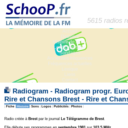
5615 radios 
Accueil
Dossiers
Histoire de la FM
Les fiches radio
Sondages
Anciennes fréquences
Fréquences actuelles
Lexique
Liens
Contact
Radiogram - Radiogram progr. Europe
Rire et Chansons Brest - Rire et Cha
|
Fiche
|
Histoire
|
Sons
|
Logos
|
Publicités
|
Photos
|
Radio créée à
Brest
par le journal
Le Télégramme de Brest
.
Elle débute ses programmes en
septembre 1981
sur
103,5 MHz
.