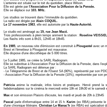
L'antenne est située sur le toit du quotidien, place Wilson.
Elle est gérée par
l'Association Pour la Diffusion de la Pensée.
Elle se déplace sur
103. MHz.
Les studios se trouvent dans l’immeuble du quotidien.
La radio est dirigée par
Alain COQUIL.
Le 17 novembre 1983
, elle est autorisée par la
Haute-Autorité.
Le studio est aménagé au
19, rue Jean Macé.
Trois professionnels à plein temps animent la station :
Roseline VEISSID,
Les flashs info sont à 8h15, 12h45 et 18h45.
En 1985
, un nouveau site d'émission est construit à
Plougastel
avec un m
Brest et l'émetteur à Plougastel est mauvaise.
Elle dispose d'une discothèque de 5 000 titres.
Le 5 juillet 1985, se créée la SARL Radiogram.
Elle se substitue à l'Association Pour la Diffusion de la Pensée, dans l'exp
La SARL Radiogram est détenue par :
- Le Télégramme de Brest et de l'Ouest SA (90%), représenté par son 
- Association Pour la Diffusion de la Pensée (10%), représentée par son 
Patricia
anime la matinale, infos loisirs et pratiques. Hervé prend l
hebdomadaires sur le cinéma le mercredi entre 19h et 19h30 et le samedi e
Max
et son émission Plaisirs d'écoute, les mardi et jeudi de 20h à 23h45
Pascal
parle d'informatique entre 14 et 15 h.
Karim
(ex RBA) présente le h
d'une chronique littéraire.
Christian
Le Manac'h
(ex RBA) est spécialisé d