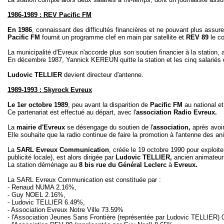
1986-1989 : REV Pacific FM
En 1986
, connaissant des difficultés financières et ne pouvant plus assur
Pacific FM
fournit un programme clef en main par satellite et
REV
89
le co
La municipalité d'Evreux n'accorde plus son soutien financier à la station, 
En décembre 1987, Yannick KEREUN quitte la station et les cinq salariés q
Ludovic
TELLIER
devient directeur d'antenne.
1989-1993 : Skyrock Evreux
Le 1er octobre 1989
, peu avant la disparition de
Pacific FM
au national et
Ce partenariat est effectué au départ, avec l'
association Radio Evreux.
La
mairie d'Evreux
se désengage du soutien de l'
association,
après avoir
Elle souhaite que la radio continue de faire la promotion à l'antenne des an
La
SARL Evreux Communication
, créée le 19 octobre 1990 pour exploit
publicité locale), est alors dirigée par
Ludovic TELLIER,
ancien animateur
La station déménage au
8 bis rue du Général Leclerc
à
Evreux.
La SARL Evreux Communication est constituée par :
- Renaud NUMA 2.16%,
- Guy NOEL 2.16%,
- Ludovic TELLIER 6.49%,
- Association Evreux Notre Ville 73.59%
- l'Association Jeunes Sans Frontière (représentée par Ludovic TELLIER) 