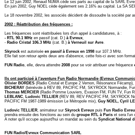
Le 12 juin 2002, Renaud NUMA cède ses parts au capital de la SARL Evr
En juin 2002, Guy NOEL cède également ses 2.16% au capital. La SA SER
Le 18 novembre 2002, les associés décident de dissoudre la société par an
2002 : Réattribution des fréquences :
Les fréquences sont réattribuées lors d'un appel à candidatures, à :
- RTL 90.1 MHz
en passif (cat. D.)
à Evreux
,
-
Radio Cristal 106.3 MHz
(cat. B.)
à Verneuil sur Avre
.
Skyrock
est autorisée
en passif à Evreux en 1998
sur 107.3 MHz.
Elle fait son retour après deux ans d'absence, cette fois-ci avec son forma
FUN Radio
, elle, devra attendre
2008
pour se voir attribuer une fréquence
Ils ont participé à l'aventure Fun Radio Normandie (Evreux Communic
Olivier BORDES
(Radio Cristal et Europe 2 Vernon, Résonance Fécamp),
BICHERAY
(bénévole à REV 89, PACIFIC FM, SKYROCK Normandie, Fun
Thomas MERCIER
(Radio Pomme Louviers, Evasion FM, FUN TV, Fun Ra
LEBLANC
,
Ludovic TELLIER
(REV 89, REV PACIFIC FM, SKYROCK Norm
PACIFIC FM 1987-1989 émission Le Métropole mix),
Guy NOEL, Cyril L
Ludovic TELLIER
, animateur sur
Skyrock Evreux
puis
Fun Radio Evre
prendra ensuite des fonctions au sein du
groupe RTL à Paris
et sera l'un
A noter qu'il occupe aujourd'hui un mandat au sein du
Syndicat National 
FUN Radio/Evreux Communication SARL