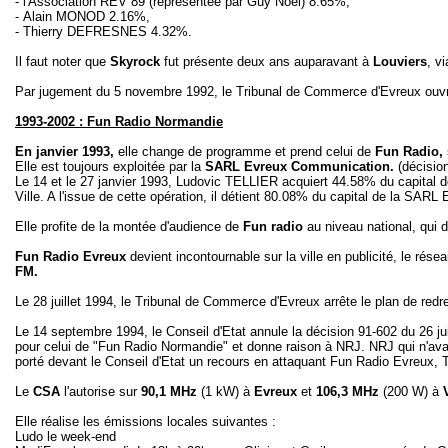
- l'Association REV 89 (représentée par Guy Noel) 8.65%,
- Alain MONOD 2.16%,
- Thierry DEFRESNES 4.32%.
Il faut noter que
Skyrock
fut présente deux ans auparavant à
Louviers
, v
Par jugement du 5 novembre 1992, le Tribunal de Commerce d'Evreux ouvr
1993-2002 : Fun Radio Normandie
En janvier 1993,
elle change de programme et prend celui de
Fun Radio,
Elle est toujours exploitée par la
SARL Evreux Communication.
(décisio
Le 14 et le 27 janvier 1993, Ludovic TELLIER acquiert 44.58% du capital 
Ville. A l'issue de cette opération, il détient 80.08% du capital de la SA
Elle profite de la montée d'audience de
Fun radio
au niveau national, qui d
Fun Radio Evreux
devient incontournable sur la ville en publicité, le résea
FM.
Le 28 juillet 1994, le Tribunal de Commerce d'Evreux arrête le plan de redr
Le 14 septembre 1994, le Conseil d'Etat annule la décision 91-602 du 26
pour celui de "Fun Radio Normandie" et donne raison à NRJ. NRJ qui n'avai
porté devant le Conseil d'Etat un recours en attaquant Fun Radio Evreux,
Le
CSA
l'autorise sur
90,1 MHz
(1 kW) à
Evreux
et
106,3 MHz
(200 W) à
V
Elle réalise les émissions locales suivantes :
Ludo le week-end