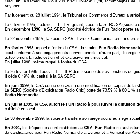
MadiFun, le samedi de 18h à 20h avec Olivier et Cyril, accompagnés de Os
Voyance...
Par jugement du 28 juillet 1994, le Tribunal de Commerce d'Evreux a arrêté 
Le 6 février 1995, Ludovic TELLIER, gérant, cède à la SERC SA (société 
En décembre 1996
, la
SA SERC
(société éditrice de Fun Radio)
porte sa 
Le 22 novembre 1997, la société SARL Evreux Communication transfère s
En février 1998
, rappel à l'ordre du CSA : la station
Fun Radio Normandi
local conforme à ses engagements conventionnels, d'autre part, d'enregistr
actuellement la radio est en effet exclusivement musical.
En juillet 1998, même rappel à l'ordre du CSA.
Le 26 février 1999, Ludovic TELLIER démissionne de ses fonctions de 
Il cède 6.49% du capital à la SA SERC.
En juin 1999
, le CSA donne son aval à une modification du capital de la s
La
SERC
(Société d'Exploitation Radio Chic) porte de 73,59 % à 80,1 % sa 
Radio Normandie
.
En juillet 1999, le CSA autorise FUN Radio à poursuivre la diffusion
publicité en local.
Le 30 décembre 1999, la société transfère son siège social au siège soci
En 2001,
les fréquences sont restituées au
CSA
,
Fun Radio
ne souhaitan
de candidatures pour Fun Radio Normandie à Evreux et à Verneuil sur Avr