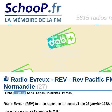
5615 radios 
Accueil
Dossiers
Histoire de la FM
Les fiches radio
Sondages
Anciennes fréquences
Fréquences actuelles
Lexique
Liens
Contact
Radio Evreux - REV - Rev Pacific F
Normandie
(27)
|
Fiche
|
Histoire
|
Sons
|
Logos
|
Publicités
|
Photos
|
Radio Evreux
(REV)
fait son apparition sur cette ville le
26
janvier 1982,
Elle émet depuis les locaux de la
MJC
.