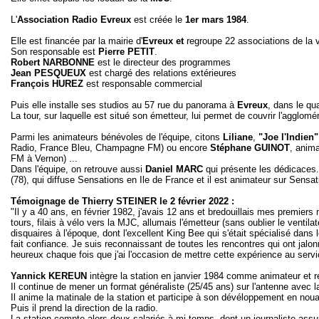
L'
Association Radio Evreux
est créée le
1er mars 1984
.
Elle est financée par la mairie d'
Evreux et
regroupe 22 associations de la vi
Son responsable est
Pierre PETIT
.
Robert NARBONNE
est le directeur des programmes
Jean PESQUEUX
est chargé des relations extérieures
François HUREZ
est responsable commercial
Puis elle installe ses studios au 57 rue du panorama
à
Evreux
, dans le qu
La tour, sur laquelle est situé son émetteur, lui permet de couvrir l'agglomér
Parmi les animateurs bénévoles de l'équipe, citons
Liliane
,
"Joe l'Indien"
Radio, France Bleu, Champagne FM) ou encore
Stéphane GUINOT
, anim
FM à Vernon) ...
Dans l'équipe, on retrouve aussi
Daniel MARC
qui présente les dédicaces. 
(78), qui diffuse Sensations en Ile de France et il est animateur sur Sens
Témoignage de Thierry STEINER le 2 février 2022 :
"Il y a 40 ans, en février 1982, j'avais 12 ans et bredouillais mes premi
tours, filais à vélo vers la MJC, allumais l'émetteur (sans oublier le ventil
disquaires à l'époque, dont l'excellent King Bee qui s'était spécialisé dans
fait confiance. Je suis reconnaissant de toutes les rencontres qui ont jalo
heureux chaque fois que j'ai l'occasion de mettre cette expérience au serv
Yannick KEREUN
intègre la station en janvier 1984 comme animateur et 
Il continue de mener un format généraliste (25/45 ans) sur l'antenne avec l
Il anime la matinale de la station et participe à son dévéloppement en nouan
Puis il prend la direction de la radio.
La station compte alors deux salariés à mi-temps, dont un journaliste assur