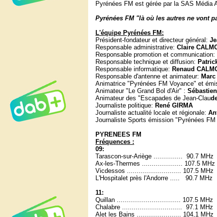
Pyrénées FM est gérée par la SAS Média A
Pyrénées FM "là où les autres ne vont p
L'équipe Pyrénées FM:
Président-fondateur et directeur général:
J
Responsable administrative:
Claire CALM
Responsable promotion et communication:
Responsable technique et diffusion:
Patri
Responsable informatique:
Renaud CALM
Responsable d'antenne et animateur:
Marc
Animatrice "Pyrénées FM Voyance" et émis
Animateur "Le Grand Bol d'Air" :
Sébastien
Animateur des "Escapades de Jean-Clau
d
Journaliste politique:
René GIRMA
Journaliste actualité locale et régionale:
An
Journaliste Sports émission "Pyrénées FM
PYRENEES FM
Fréquences :
09:
Tarascon-sur-Ariège ............... 90.7 MHz
Ax-les-Thermes ..................... 107.5 MHz
Vicdessos ............................ 107.5 MHz
L'Hospitalet près l'Andorre ..... 90.7 MHz
11:
Quillan ................................. 107.5 MHz
Chalabre ............................... 97.1 MHz
Alet les Bains ....................... 104,1 MHz