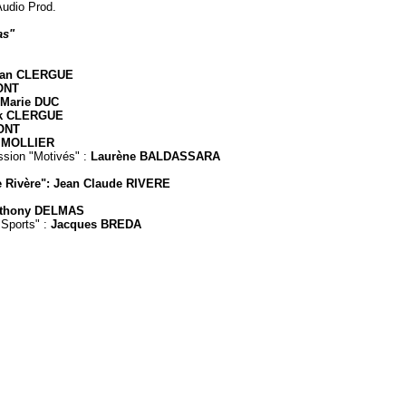
udio Prod.
as"
ean CLERGUE
ONT
Marie DUC
ck CLERGUE
ONT
 MOLLIER
sion "Motivés" :
Laurène BALDASSARA
e Rivère": Jean Claude RIVERE
thony DELMAS
 Sports" :
Jacques BREDA