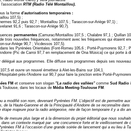
r l'association
RTM (Radio Télé Montaillou)
.
ous la forme
d'autorisations temporaires :
illou 107,5) ;
hermes 92,2 puis 92,7 ; Montaillou 107,5 ; Tarascon-sur-Ariège 97,1
) ;
elanet 91,6 ; Tarascon-sur-Ariège 90,7).
réquences
permanentes
(Camurac/Montaillou 107,5 ; Chalabre 97,1 ; Quillan 10
e de trois nouvelles fréquences, notamment avec les fréquences qui étaient en
on-sur-Ariège 90,7 ; Vicdessos 107,5).
on dans les Pyrénées Orientales (Font-Romeu 105,6 ; Porté-Puymorens 92,7 ; 
Andorre (Pic de Carroi 97,7 en remplacement de Ona Música) ce qui porte à di
r délégué aux programmes. Elle diffuse ses programmes depuis ses nouveaux 
 107,5
et ouvre un nouvel émetteur à Alet-les-Bains sur 104,1.
'Hospitalet-près-l'Andorre sur 90,7 pour faire la jonction entre Porté-Puymoren
nées FM
et conserve son slogan
"La radio des vallées"
comme
Sud Radio
 à Toulouse, dans les locaux de
Média Meeting-Toulouse FM
.
illou a modifié son nom, devenant Pyrénées FM. L’objectif est de permettre a
es, de la Haute-Garonne et de la Principauté d’Andorre de se reconnaître dan
ne étape majeure pour la radio ariégeoise, née de façon temporaire il y a dix a
de mesure plus large et à la dimension du projet éditorial que nous souhaito
n, dans un contexte marqué par une concurrence forte et le vieillissement de c
Pyrénées FM à l’occasion d’une grande soirée de lancement qui a eu lieu à T