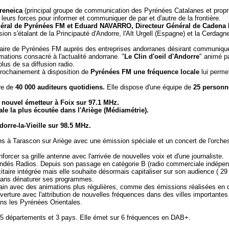
ireneica
(principal groupe de communication des Pyrénées Catalanes et propri
leurs forces pour informer et communiquer de par et d'autre de la frontière.
éral de Pyrénées FM et Eduard NAVARRO, Directeur Général de Cadena 
on s'étalant de la Principauté d'Andorre, l'Alt Urgell (Espagne) et la Cerdag
icitaire de Pyrénées FM auprès des entreprises andorranes désirant communi
ations consacré à l'actualité andorrane. "
Le Clin d'oeil d'Andorre
" animé pa
plus de sa diffusion radio.
rochainement à disposition de
Pyrénées FM
une fréquence locale
lui perme
ire de
40 000 auditeurs quotidiens.
Elle dispose d'une équipe de
25 personn
nouvel émetteur à Foix sur 97.1 MHz.
ale la plus écoutée dans l'Ariège (Médiamétrie).
orre-la-Vieille sur 98.5 MHz.
s à Tarascon sur Ariège avec une émission spéciale et un concert de l'orche
cer sa grille antenne avec l'arrivée de nouvelles voix et d'une journaliste.
Indés Radios. Depuis son passage en catégorie B (radio commerciale indépenda
citaire intégrée mais elle souhaite désormais capitaliser sur son audience ( 2
, sans dénaturer ses programmes.
in avec des animations plus régulières, comme des émissions réalisées en dire
erture avec l'attribution de nouvelles fréquences dans des villes important
ns les Pyrénées Orientales.
5 départements et 3 pays. Elle émet sur 6 fréquences en DAB+.