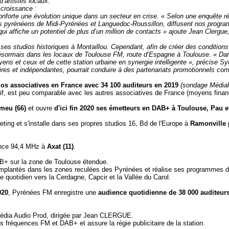
d’artistes locaux.
 croissance :
forte une évolution unique dans un secteur en crise. « Selon une enquête réal
ts pyrénéens de Midi-Pyrénées et Languedoc-Roussillon, diffusent nos progra
ui affiche un potentiel de plus d’un million de contacts » ajoute Jean Clergue,
es studios historiques à Montaillou. Cependant, afin de créer des conditions 
e désormais dans les locaux de Toulouse FM, route d’Espagne à Toulouse. « Dan
ns et ceux et de cette station urbaine en synergie intelligente », précise Sy
ires et indépendantes, pourrait conduire à des partenariats promotionnels c
ios associatives en France avec 34 100 auditeurs en 2019
(sondage Médial
if, est peu comparable avec les autres associatives de France (moyens financi
meu (66)
et ouvre
d'ici fin 2020 ses émetteurs en DAB+ à Toulouse, Pau et
ting et s'installe dans ses propres studios 16, Bd de l'Europe à
Ramonville
uence 94,4 MHz à
Axat (11)
.
AB+ sur la zone de Toulouse étendue.
mplantés dans les zones reculées des Pyrénées et réalise ses programmes de
 quotidien vers la Cerdagne, Capcir et la Vallée du Carol.
020
, Pyrénées FM enregistre une
audience quotidienne de 38 000 auditeurs
édia Audio Prod, dirigée par Jean CLERGUE.
es fréquences FM et DAB+ et assure la régie publicitaire de la station.