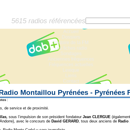
5615 radios référencées
Accueil
Dossiers
Histoire de la FM
Les fiches radio
Sondages
Anciennes fréquences
Fréquences actuelles
Lexique
Liens
Contact
 Radio Montaillou Pyrénées - Pyrénées
otos
|
, de service et de proximité.
llas,
sous l’impulsion de son président fondateur
Jean CLERGUE
(également 
Andorre),
avec le concours de
David GERARD
,
tous deux anciens de
Radio
, Radio Monte Carlo) y sera journaliste