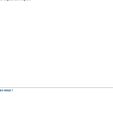
S
ez-nous !