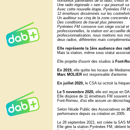
nombreux partenaires de la radio, d’élus et 
Une radio régionale « rare » qui poursuit sa
Avec cette nouvelle étape, Pyrénées FM con
12 émetteurs disséminés sur les contrefor
Un auditeur sur cinq de la zone concernée q
Des conditions de travail plus pérennes :
Pyrénées FM conserve son siège social et s
professionnelles, la station est accueilli
professionnalisation, nous mettons nos moye
deux radios, différentes mais complémenta
Elle représente la 1ère audience des rad
Mais la station, même sous statut associat
Elle projette d'ouvrir des studios à
Font-Ro
En 2019,
elle quitte les locaux de Mediamee
Marc
MOLIER
est responsable d'antenne
En juillet 2020,
le CSA lui octroit la fréq
Le 5 novembre 2020,
elle est reçue en D
Elle dispose de 11 émetteurs FM souvent i
Font-Romeu, d'où elle assure un décrochage
Selon l'étude Public des Associatives en
2
performance depuis sa création en 2005.
Le 28 septembre 2021, est créée la SAS M
Elle gère la station Pyrénées FM, détient l