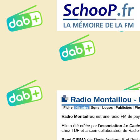
Radio Montaillou -
|
Fiche
|
Histoire
|
Sons
|
Logos
|
Publicités
|
Ph
Radio Montaillou
est une radio FM de pays
Elle a été créée par l’
association
Le Caste
chez TDF et ancien collaborateur de Radio 
René
GIRMA
(ex Radio Andorre, Sud Radio