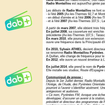
R
adio Montaillou
est aujourd'hui gérée pa
Les débuts de
Radio Montaillou
se font s
- à l'été
2005
(Ax-les-Thermes 92,7 et Monta
- en début d'année et à l'été
2006
(
Ax-les-T
- et à l'été
2007
(Ax-les-Thermes 107,5 ; Lav
A partir de
mars 2007
, elle obtient trois f
En
juillet 2008
, sa couverture est enrichi
précédente (Ax-les-Thermes 107,5 ; Tarasc
En
mars 2010
, elle poursuit son extensi
ouvre une fréquence dans la Principauté d'
En 2010,
Sylvain ATHIEL
devient directeu
se renomme
Radio Montaillou Pyrénées
.
A Quillan, elle change de fréquence pour le
En 2012
, elle ouvre un nouvel émetteur à L
En juillet 2014
, elle prend le nom de
Pyré
Elle installe ses studios; Route d'Espagne
Communiqué de presse :
Depuis le 1er Juillet dernier, Radio Monta
l’Ariège, de l’Aude, des Pyrénées Oriental
pourront à l’avenir s’identifier aisément. U
ariégeoises et audoises.
« Ce nom, Pyrénées FM, évoque une échelle 
développer, d’assurer un avenir à la statio
président et directeur des programmes de 