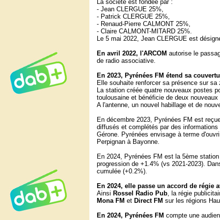
La société est fondée par :
- Jean CLERGUE 25%,
- Patrick CLERGUE 25%,
- Renaud-Pierre CALMONT 25%,
- Claire CALMONT-MITARD 25%.
Le 5 mai 2022, Jean CLERGUE est désigné
En avril 2022, l'ARCOM
autorise le passa
de radio associative.
En 2023, Pyrénées FM étend sa couvertu
Elle souhaite renforcer sa présence sur sa
La station créée quatre nouveaux postes pou
toulousaine et bénéficie de deux nouveaux 
A l'antenne, un nouvel habillage et de nouv
En décembre 2023, Pyrénées FM est reçue 
diffusés et complétés par des information
Gérone. Pyrénées envisage à terme d'ouvri
Perpignan à Bayonne.
En 2024, Pyrénées FM est la 5ème station
progression de +1.4% (vs 2021-2023). Dans
cumulée (+0.2%).
En 2024, elle passe un accord de régie 
Ainsi
Rossel Radio Pub
, la régie publici
Mona FM
et
Direct FM
sur les régions Ha
En 2024, Pyrénées FM
compte une audie