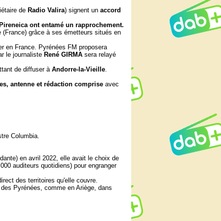
étaire de
Radio Valira
) signent un
accord
Pireneica ont entamé un rapprochement.
ne (France) grâce à ses émetteurs situés en
quer en France. Pyrénées FM proposera
r le journaliste
René GIRMA
sera relayé
ttant de diffuser à
Andorre-la-Vieille
.
es, antenne et rédaction comprise
avec
stre Columbia.
nte) en avril 2022, elle avait le choix de
9 000 auditeurs quotidiens) pour engranger
ct des territoires qu'elle couvre.
es des Pyrénées, comme en Ariège, dans