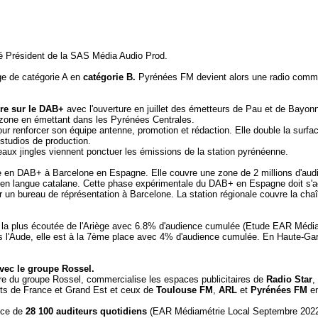
 Président de la SAS Média Audio Prod.
ge de catégorie A en
catégorie B.
Pyrénées FM devient alors une radio commer
re sur le DAB+
avec l'ouverture en juillet des émetteurs de Pau et de Bayon
 zone en émettant dans les Pyrénées Centrales.
r renforcer son équipe antenne, promotion et rédaction. Elle double la surfa
studios de production.
eaux jingles viennent ponctuer les émissions de la station pyrénéenne.
en DAB+ à Barcelone en Espagne. Elle couvre une zone de 2 millions d'audi
s en langue catalane. Cette phase expérimentale du DAB+ en Espagne doit s
r un bureau de réprésentation à Barcelone. La station régionale couvre la 
 la plus écoutée de l'Ariège avec 6.8% d'audience cumulée (Etude EAR Médi
 l'Aude, elle est à la 7ème place avec 4% d'audience cumulée. En Haute-Garo
avec le groupe Rossel.
taire du groupe Rossel, commercialise les espaces publicitaires de
Radio Star
,
uts de France et Grand Est et ceux de
Toulouse FM
,
ARL
et
Pyrénées FM
en
nce de
28 100 auditeurs quotidiens
(EAR Médiamétrie Local Septembre 2022 