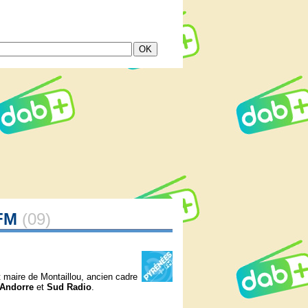
 FM
(09)
maire de Montaillou, ancien cadre
 Andorre
et
Sud Radio
.