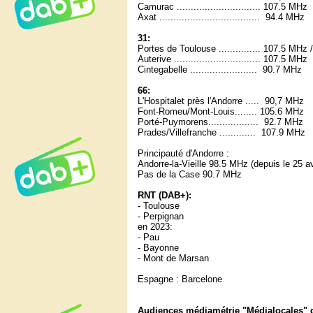
Camurac .............................. 107.5 MHz
Axat .................................... 94.4 MHz
31:
Portes de Toulouse ............... 107.5 MHz
Auterive ............................... 107.5 MHz
Cintegabelle ........................ 90.7 MHz
66:
L'Hospitalet près l'Andorre ..... 90,7 MHz
Font-Romeu/Mont-Louis........ 105.6 MHz
Porté-Puymorens.................. 92.7 MHz
Prades/Villefranche ............. 107.9 MHz
Principauté d'Andorre :
Andorre-la-Vieille 98.5 MHz (depuis le 25 av
Pas de la Case 90.7 MHz
RNT (DAB+):
- Toulouse
- Perpignan
en 2023:
- Pau
- Bayonne
- Mont de Marsan
Espagne : Barcelone
Audiences médiamétrie "Médialocales" d