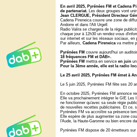
En avril 2025, Pyrénées FM et Cadena P
de partenariat.
Les deux groupes vont unir 
Jean CLERGUE, Président Directeur Gén
Cadena Pireneica couvre une zone de diffusi
Andorre et dans l'Alt Urgell.
Radio Valira se chargera de la régie publ
chaque jour à 12h30 un rendez-vous d'inform
sur internet et sur les réseaux sociaux, en 
Par ailleurs,
Cadena Pireneica
va mettre p
Pyrénées FM
couvre aujourd'hui un audito
18 fréquences FM et DAB+.
Pyrénées FM
mettra en service
en juin
un
Pour la 3ème année, elle est la radio loc
Le 25 avril 2025, Pyrénées FM émet à And
Le 5 juin 2025, Pyrénées FM fête ses 20 an
En octobre 2025, Pyrénées FM annonce renfor
Elle va prochainement intégrer le GIE Les 
ne fonctionner qu'avec sa seule régie publi
de nouvelles recettes publicitaires. Et ce
Pyrénées FM va accroître sa présence terra
Elle espère de plus augmenter sa zone couv
l'Aude, la Haute-Garonne ou bien encore da
Pyrénées FM dispose de 20 émetteurs sur 