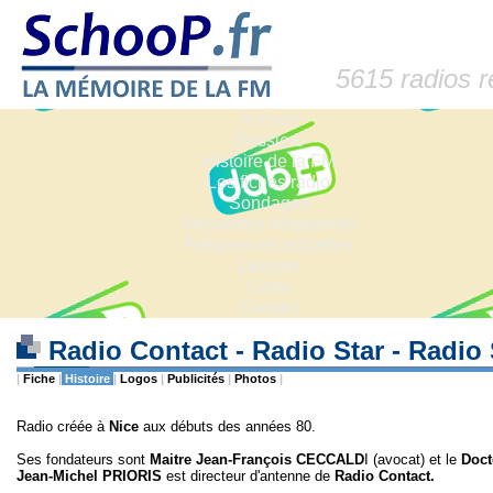
5615 radios 
Accueil
Dossiers
Histoire de la FM
Les fiches radio
Sondages
Anciennes fréquences
Fréquences actuelles
Lexique
Liens
Contact
Radio Contact - Radio Star - Radio
|
Fiche
|
Histoire
|
Logos
|
Publicités
|
Photos
|
Radio créée à
Nice
aux débuts des années 80.
Ses fondateurs sont
Maitre Jean-François CECCALD
I (avocat) et le
Doct
Jean-Michel PRIORIS
est directeur d'antenne de
Radio Contact.