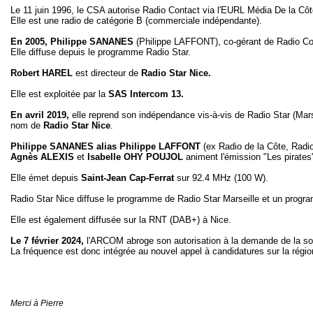
Le 11 juin 1996, le CSA autorise Radio Contact via l'EURL Média De la Côt
Elle est une radio de catégorie B (commerciale indépendante).
En 2005, Philippe SANANES
(Philippe LAFFONT), co-gérant de Radio C
Elle diffuse depuis le programme Radio Star.
Robert HAREL
est directeur de
Radio Star Nice.
Elle est exploitée par la
SAS Intercom 13.
En avril 2019,
elle reprend son indépendance vis-à-vis de Radio Star (Mars
nom de
Radio Star Nice
.
Philippe SANANES alias Philippe LAFFONT
(ex Radio de la Côte, Radio
Agnès ALEXIS
et
Isabelle OHY POUJOL
animent l'émission "Les pirate
Elle émet depuis
Saint-Jean Cap-Ferrat
sur 92.4 MHz (100 W).
Radio Star Nice diffuse le programme de Radio Star Marseille et un progra
Elle est également diffusée sur la RNT (DAB+) à Nice.
Le 7 février 2024,
l'ARCOM abroge son autorisation à la demande de la soc
La fréquence est donc intégrée au nouvel appel à candidatures sur la régi
Merci à Pierre