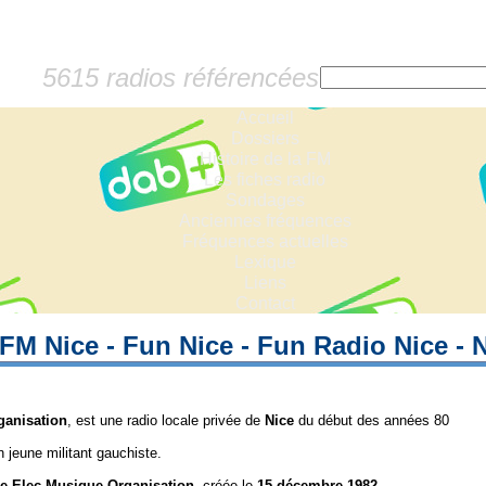
5615 radios référencées
Accueil
Dossiers
Histoire de la FM
Les fiches radio
Sondages
Anciennes fréquences
Fréquences actuelles
Lexique
Liens
Contact
M Nice - Fun Nice - Fun Radio Nice - 
ganisation
, est une radio locale privée de
Nice
du début des années 80
n jeune militant gauchiste.
e Elec Musique Organisation
, créée le
15 décembre 1982.