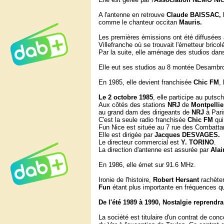
A l'antenne en retrouve
Claude BAISSAC, E
comme le chanteur occitan
Mauris.
Les premières émissions ont été diffusées 
Villefranche où se trouvait l'émetteur brico
Par la suite, elle aménage des studios dans
Elle eut ses studios au 8 montée Desambroi
En 1985, elle devient franchisée
Chic FM
,
Le 2 octobre 1985
, elle participe au putsc
Aux côtés des stations
NRJ
de
Montpellie
au grand dam des dirigeants de
NRJ
à Pari
C'est la seule radio franchisée
Chic FM
qui
Fun Nice est située au 7 rue des Combattan
Elle est dirigée par
Jacques DESVAGES.
Le directeur commercial est
Y. TORINO
.
La direction d'antenne est assurée par
Ala
En 1986, elle émet sur 91.6 MHz.
Ironie de l'histoire,
Robert Hersant
rachète
Fun
étant plus importante en fréquences 
De l'été 1989 à 1990, Nostalgie reprendr
La société est titulaire d'un contrat de co