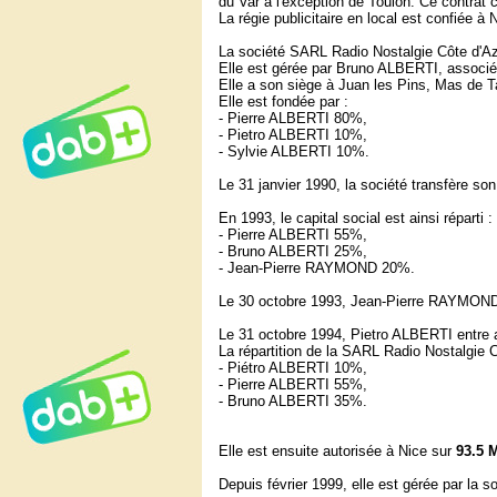
du Var à l'exception de Toulon. Ce contrat 
La régie publicitaire en local est confiée 
La société SARL Radio Nostalgie Côte d'Azu
Elle est gérée par Bruno ALBERTI, associé
Elle a son siège à Juan les Pins, Mas de Ta
Elle est fondée par :
- Pierre ALBERTI 80%,
- Pietro ALBERTI 10%,
- Sylvie ALBERTI 10%.
Le 31 janvier 1990, la société transfère so
En 1993, le capital social est ainsi réparti :
- Pierre ALBERTI 55%,
- Bruno ALBERTI 25%,
- Jean-Pierre RAYMOND 20%.
Le 30 octobre 1993, Jean-Pierre RAYMOND
Le 31 octobre 1994, Pietro ALBERTI entre 
La répartition de la SARL Radio Nostalgie C
- Piétro ALBERTI 10%,
- Pierre ALBERTI 55%,
- Bruno ALBERTI 35%.
Elle est ensuite autorisée à Nice sur
93.5 
Depuis février 1999, elle est gérée par la