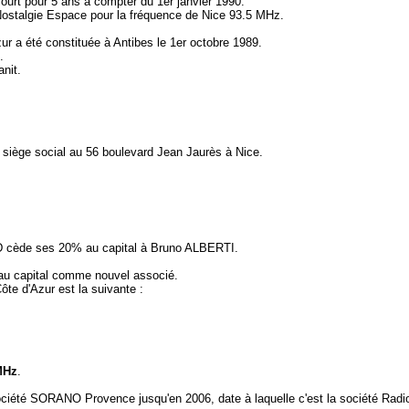
court pour 5 ans à compter du 1er janvier 1990.
à Nostalgie Espace pour la fréquence de Nice 93.5 MHz.
r a été constituée à Antibes le 1er octobre 1989.
.
nit.
n siège social au 56 boulevard Jean Jaurès à Nice.
 cède ses 20% au capital à Bruno ALBERTI.
au capital comme nouvel associé.
ôte d'Azur est la suivante :
MHz
.
 société SORANO Provence jusqu'en 2006, date à laquelle c'est la société Radi