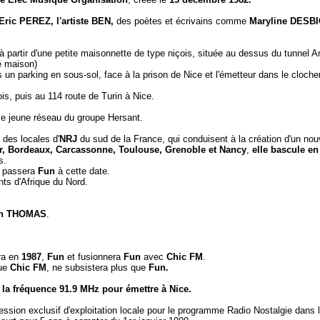
ric PEREZ, l'artiste BEN,
des poètes et écrivains comme
Maryline DESB
à partir d'une petite maisonnette de type niçois, située au dessus du tunnel 
lé maison)
 un parking en sous-sol, face à la prison de Nice et l'émetteur dans le clocher
s, puis au 114 route de Turin à Nice.
 le jeune réseau du groupe Hersant.
h des locales d'
NRJ
du sud de la France, qui conduisent à la création d'un no
r, Bordeaux, Carcassonne, Toulouse, Grenoble et Nancy
,
elle bascule e
s.
 passera
Fun
à cette date.
ts d'Afrique du Nord.
in THOMAS
.
ra en
1987
,
Fun
et fusionnera
Fun
avec
Chic FM
.
que
Chic FM
, ne subsistera plus que
Fun.
a la fréquence 91.9 MHz pour émettre à Nice.
ncession exclusif d'exploitation locale pour le programme Radio Nostalgie dan