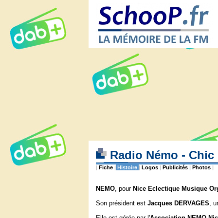
Radio Némo - Chic F
|
Fiche
|
Histoire
|
Logos
|
Publicités
|
Photos
|
NEMO
, pour
Nice Eclectique Musique Or
Son président est
Jacques DERVAGES
, u
Elle est gérée par l'
Association NEMO Nic