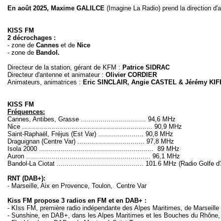
En août 2025, Maxime GALILCE
(Imagine La Radio) prend la direction d
KISS FM
2 décrochages :
- zone de
Cannes
et de
Nice
- zone de
Bandol.
Directeur de la station, gérant de KFM :
Patrice SIDRAC
Directeur d'antenne et animateur :
Olivier CORDIER
Animateurs, animatrices :
Eric SINCLAIR, Angie CASTEL & Jérémy KI
KISS FM
Fréquences:
Cannes, Antibes, Grasse ................................. 94,6 MHz
Nice .................................................................. 90,9 MHz
Saint-Raphaël, Fréjus (Est Var) ....................... 90,8 MHz
Draguignan (Centre Var) .................................. 97,8 MHz
Isola 2000 .......................................................... 89 MHz
Auron ............................................................... 96,1 MHz
Bandol-La Ciotat ............................................ 101.6 MHz (Radio 
RNT (DAB+):
- Marseille, Aix en Provence, Toulon, Centre Var
Kiss FM propose 3 radios en FM et en DAB+ :
- KIss FM, première radio indépendante des Alpes Maritimes, de Marseill
- Sunshine, en DAB+, dans les Alpes Maritimes et les Bouches du Rhône,