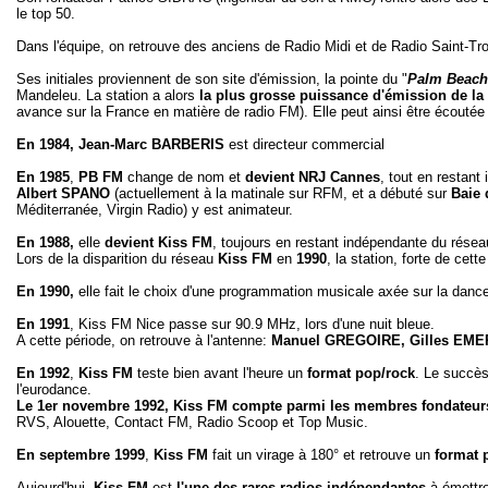
le top 50.
Dans l'équipe, on retrouve des anciens de Radio Midi et de Radio Saint-Tr
Ses initiales proviennent de son site d'émission, la pointe du "
Palm Beach
Mandeleu. La station a alors
la plus grosse puissance d'émission de la
avance sur la France en matière de radio FM). Elle peut ainsi être écoutée 
En 1984, Jean-Marc BARBERIS
est directeur commercial
En 1985
,
PB FM
change de nom et
devient NRJ Cannes
, tout en restant
Albert SPANO
(actuellement à la matinale sur RFM, et a débuté sur
Baie 
Méditerranée, Virgin Radio) y est animateur.
En 1988,
elle
devient Kiss FM
, toujours en restant indépendante du rése
Lors de la disparition du réseau
Kiss FM
en
1990
, la station, forte de ce
En 1990,
elle fait le choix d'une programmation musicale axée sur la danc
En 1991
, Kiss FM Nice passe sur 90.9 MHz, lors d'une nuit bleue.
A cette période, on retrouve à l'antenne:
Manuel GREGOIRE, Gilles EMERI
En 1992
,
Kiss FM
teste bien avant l'heure un
format pop/rock
. Le succès
l'eurodance.
Le 1er novembre 1992, Kiss FM compte parmi les membres fondateur
RVS, Alouette, Contact FM, Radio Scoop et Top Music.
En septembre 1999
,
Kiss FM
fait un virage à 180° et retrouve un
format 
Aujourd'hui,
Kiss FM
est
l'une des rares radios indépendantes
à émettre