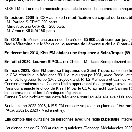
KISS FM est une radio musicale jeune adulte avec de l’information chaque h
En octobre 2008
, le CSA autorise la
modification de capital de la soci
- M. Patrice SIDRAC 250 parts
- Mme Alexiane GARRET 200 parts
- M. Arnaud SIDRAC 50 parts.
En 2016
, elle réalise une audience de près de
85 000 auditeurs par jour
,
Radio Vitamine
sur le Var et de l'
ouverture de l'émetteur de La Ciotat - 
En décembre 2018, Kiss FM obtient une fréquence à Saint-Tropez (89
En juillet 2020, Laurent RIPOLL
(ex Chérie FM, Radio Scoop) devient direc
En mars 2021, Kiss FM perd sa fréquence de Saint-Tropez
(ancienne fr
Le CSA réattribue la fréquence 89.1 MHz au groupe 1981, avec Radio Lati
En effet, le groupe Tertio (DKL Dreyeckland, RTL2 Mulhouse et Cannes Rad
Candidate malheureuse, Cannes Radio appartenant à ce groupe, n'avait pas 
Paris qui a annulé le choix de Kiss FM par le CSA, au motif que Cannes Ra
les informations et les thématiques régionales".
Cannes Radio n'obtient pas cette fréquence pour laquelle elle avait fait app
Sur la saison 2022-2023, KISS FM conforte sa place sa place de
1ère ra
PACA S2021-J2023 - Médiamétrie).
Elle compte une quinzaine de personnes avec une régie publicitaire intégr
L'audience est de 67 000 auditeurs quotidiens (Sondage Médialocales 2023