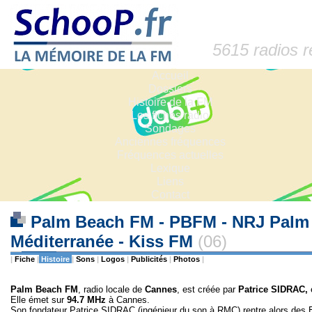
5615 radios 
Accueil
Dossiers
Histoire de la FM
Les fiches radio
Sondages
Anciennes fréquences
Fréquences actuelles
Lexique
Liens
Contact
Palm Beach FM - PBFM - NRJ Palm B
Méditerranée - Kiss FM
(06)
|
Fiche
|
Histoire
|
Sons
|
Logos
|
Publicités
|
Photos
|
Palm Beach FM
, radio locale de
Cannes
, est créée par
Patrice SIDRAC,
Elle émet sur
94.7 MHz
à Cannes.
Son fondateur Patrice SIDRAC (ingénieur du son à RMC) rentre alors des Eta