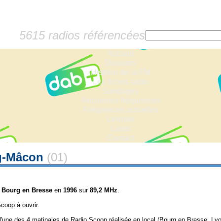
5615 radios référencées
Accueil
Dossiers
Histoire de la FM
Les fiches radio
Sondages
Anciennes fréquences
Fréquences actuelles
Lexique
Liens
Contact
g-Mâcon
(01)
à
Bourg en Bresse
en
1996
sur
89,2 MHz
.
coop à ouvrir.
 (l'une des 4 matinales de Radio Scoop réalisée en local (Bourg en Bresse, Lyo