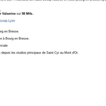
.
r Valserine
sur
98 MHz.
Scoop Lyon
urg en Bresse.
ale à Bourg en Bresse.
ciale
 depuis les studios principaux de Saint Cyr au Mont d'Or.