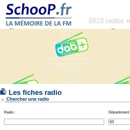
5615 radios 
Accueil
Dossiers
Histoire de la FM
Les fiches radio
Sondages
Anciennes fréquences
Fréquences actuelles
Lexique
Liens
Contact
Les fiches radio
Chercher une radio
Radio :
Département 