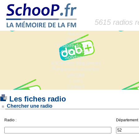
5615 radios 
Accueil
Dossiers
Histoire de la FM
Les fiches radio
Sondages
Anciennes fréquences
Fréquences actuelles
Lexique
Liens
Contact
Les fiches radio
Chercher une radio
Radio :
Département 