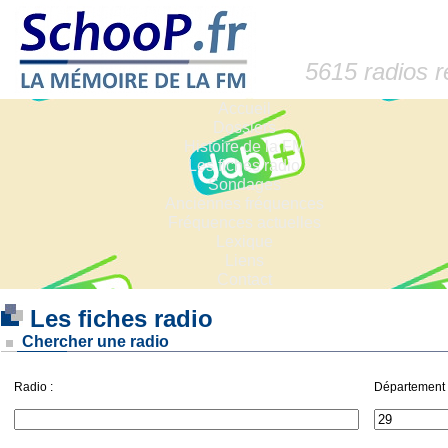
5615 radios 
Accueil
Dossiers
Histoire de la FM
Les fiches radio
Sondages
Anciennes fréquences
Fréquences actuelles
Lexique
Liens
Contact
Les fiches radio
Chercher une radio
Radio :
Département 