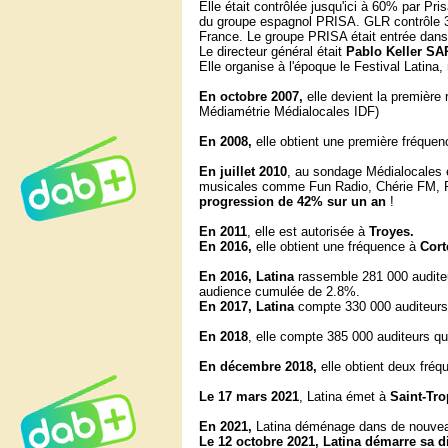
Elle était contrôlée jusqu'ici à 60% par Pr
du groupe espagnol PRISA. GLR contrôle 30
France. Le groupe PRISA était entrée dans 
Le directeur général était
Pablo Keller S
Elle organise à l'époque le Festival Latina,
En octobre 2007,
elle devient la première
Médiamétrie Médialocales IDF)
En 2008,
elle obtient une première fréque
En juillet 2010
, au sondage Médialocales 
musicales comme Fun Radio, Chérie FM, RT
progression de 42% sur un an
!
En 2011
, elle est autorisée à
Troyes.
En 2016,
elle obtient une fréquence à
Cort
En 2016, Latina
rassemble
281 000 audite
audience cumulée de 2.8%.
En 2017, Latina
compte 330 000 auditeurs
En 2018
, elle compte
385 000 auditeurs qu
En décembre 2018,
elle obtient deux fré
Le 17 mars 2021
, Latina émet à
Saint-Tro
En 2021,
Latina déménage dans de nouvea
Le 12 octobre 2021, Latina démarre sa d