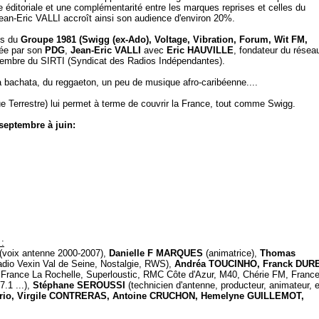
éditoriale et une complémentarité entre les marques reprises et celles du
ean-Eric VALLI accroît ainsi son audience d'environ 20%.
os du
Groupe 1981 (Swigg (ex-Ado), Voltage, Vibration, Forum, Wit FM,
éée par son
PDG
,
Jean-Eric VALLI
avec
Eric HAUVILLE
, fondateur du résea
membre du SIRTI (Syndicat des Radios Indépendantes).
la bachata, du reggaeton, un peu de musique afro-caribéenne....
 Terrestre) lui permet à terme de couvrir la France, tout comme Swigg.
septembre à juin:
 :
(voix antenne 2000-2007),
Danielle F MARQUES
(animatrice),
Thomas
Radio Vexin Val de Seine, Nostalgie, RWS),
Andréa TOUCINHO, Franck DUR
 France La Rochelle, Superloustic, RMC Côte d'Azur, M40, Chérie FM, Franc
.1 ...),
Stéphane SEROUSSI
(technicien d'antenne, producteur, animateur, 
 Mario, Virgile CONTRERAS, Antoine CRUCHON, Hemelyne GUILLEMOT,