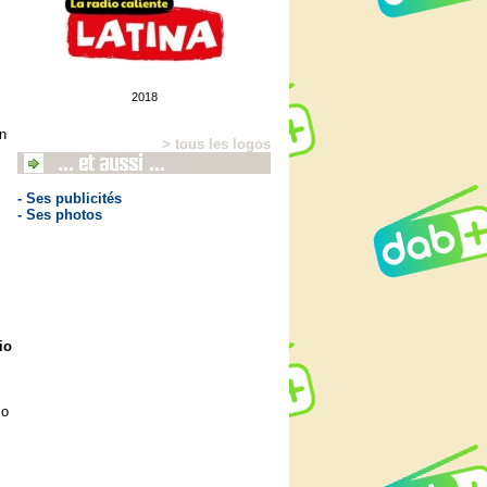
2018
n
> tous les logos
- Ses publicités
- Ses photos
io
So