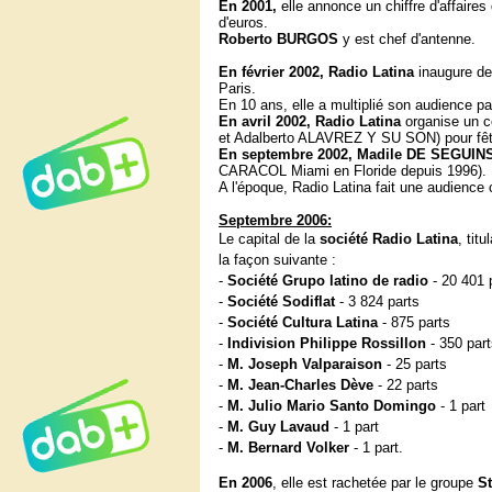
En 2001,
elle annonce un chiffre d'affaires
d'euros.
Roberto BURGOS
y est chef d'antenne.
En février 2002, Radio Latina
inaugure de
Paris.
En 10 ans, elle a multiplié son audience par 
En avril 2002, Radio Latina
organise un 
et Adalberto ALAVREZ Y SU SON) pour fête
En septembre 2002, Madile DE SEGUINS e
CARACOL Miami en Floride depuis 1996).
A l'époque, Radio Latina fait une audienc
Septembre 2006:
Le capital de la
société Radio Latina
, tit
la façon suivante :
-
Société Grupo latino de radio
- 20 401 
-
Société Sodiflat
- 3 824 parts
-
Société Cultura Latina
- 875 parts
-
Indivision Philippe Rossillon
- 350 part
-
M. Joseph Valparaison
- 25 parts
-
M. Jean-Charles Dève
- 22 parts
-
M. Julio Mario Santo Domingo
- 1 part
-
M. Guy Lavaud
- 1 part
-
M. Bernard Volker
- 1 part.
En 2006
, elle est rachetée par le groupe
St