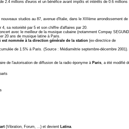
 de 2.4 millions d'euros et un bénéfice avant impôts et intérêts de 0.6 millions
 nouveaux studios au 87, avenue d'Italie, dans le XIIIème arrondissement de
4, sa notoriété par 5 et son chiffre d'affaires par 20.
concert avec le meilleur de la musique cubaine (notamment Compay SEGUN
r 20 ans de musique latine à Paris.
st nommée à la direction générale de la station
(ex-directrice de
e cumulée de 1.5% à Paris. (Source : Médiamétrie septembre-décembre 2001).
ulaire de l'autorisation de diffusion de la radio éponyme à
Paris
, a été modifié d
parts
s
art
(Vibration, Forum, ...) et devient
Latina
.