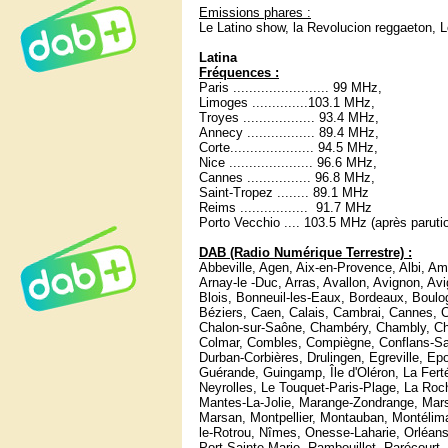
Emissions phares :
Le Latino show, la Revolucion reggaeton, Lo
Latina
Fréquences :
Paris ........................ 99 MHz,
Limoges ..............103.1 MHz,
Troyes .................. 93.4 MHz,
Annecy ................. 89.4 MHz,
Corte..................... 94.5 MHz,
Nice ..................... 96.6 MHz,
Cannes ................ 96.8 MHz,
Saint-Tropez ........ 89.1 MHz
Reims ................. 91.7 MHz
Porto Vecchio .... 103.5 MHz (après paruti
DAB (Radio Numérique Terrestre) :
Abbeville, Agen, Aix-en-Provence, Albi, A
Arnay-le -Duc, Arras, Avallon, Avignon, 
Blois, Bonneuil-les-Eaux, Bordeaux, Boulo
Béziers, Caen, Calais, Cambrai, Cannes, 
Chalon-sur-Saône, Chambéry, Chambly, Char
Colmar, Combles, Compiègne, Conflans-Sain
Durban-Corbières, Drulingen, Egreville, Ep
Guérande, Guingamp, Île d'Oléron, La Fert
Neyrolles, Le Touquet-Paris-Plage, La Roch
Mantes-La-Jolie, Marange-Zondrange, Marse
Marsan, Montpellier, Montauban, Montélima
le-Rotrou, Nîmes, Onesse-Laharie, Orléans
Port-Sainte-Marie, Rambouillet, Rarécourt