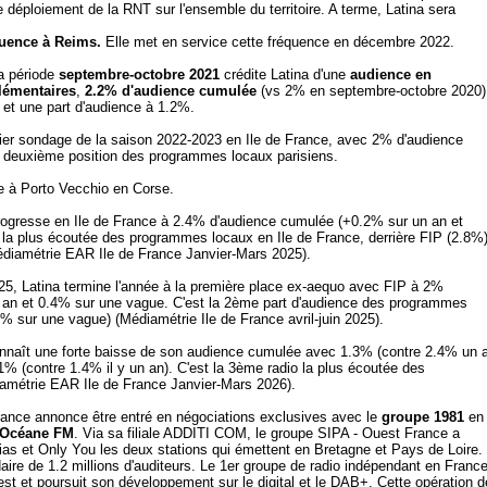
 déploiement de la RNT sur l'ensemble du territoire. A terme, Latina sera
quence à Reims.
Elle met en service cette fréquence en décembre 2022.
a période
septembre-octobre 2021
crédite Latina d'une
audience en
lémentaires
,
2.2% d'audience cumulée
(vs 2% en septembre-octobre 2020)
 et une part d'audience à 1.2%.
nier sondage de la saison 2022-2023 en Ile de France, avec 2% d'audience
en deuxième position des programmes locaux parisiens.
ce à Porto Vecchio en Corse.
progresse en Ile de France à 2.4% d'audience cumulée (+0.2% sur un an et
 la plus écoutée des programmes locaux en Ile de France, derrière FIP (2.8%
diamétrie EAR Ile de France Janvier-Mars 2025).
25, Latina termine l'année à la première place ex-aequo avec FIP à 2%
 an et 0.4% sur une vague. C'est la 2ème part d'audience des programmes
 sur une vague) (Médiamétrie Ile de France avril-juin 2025).
connaît une forte baisse de son audience cumulée avec 1.3% (contre 2.4% un 
 1% (contre 1.4% il y un an). C'est la 3ème radio la plus écoutée des
amétrie EAR Ile de France Janvier-Mars 2026).
rance annonce être entré en négociations exclusives avec le
groupe 1981
en
t Océane FM
. Via sa filiale ADDITI COM, le groupe SIPA - Ouest France a
as et Only You les deux stations qui émettent en Bretagne et Pays de Loire.
re de 1.2 millions d'auditeurs. Le 1er groupe de radio indépendant en Franc
Ouest et poursuit son développement sur le digital et le DAB+. Cette opération d