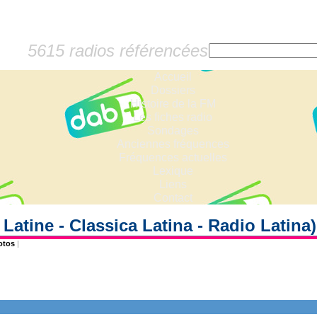
5615 radios référencées
Accueil
Dossiers
Histoire de la FM
Les fiches radio
Sondages
Anciennes fréquences
Fréquences actuelles
Lexique
Liens
Contact
 Latine - Classica Latina - Radio Latina
otos
|