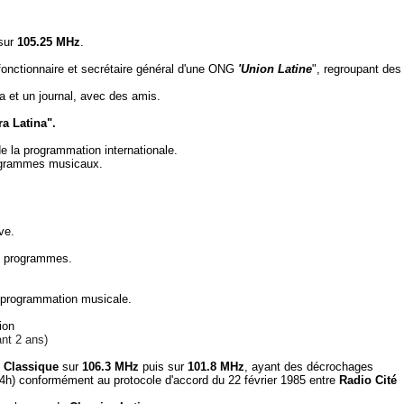
sur
105.25 MHz
.
 fonctionnaire et secrétaire général d'une ONG
'Union Latine
", regroupant des
na et un journal, avec des amis.
ra Latina".
e la programmation internationale.
rogrammes musicaux.
ve.
es programmes.
a programmation musicale.
ion
ant 2 ans)
 Classique
sur
106.3 MHz
puis sur
101.8 MHz
, ayant des décrochages
24h) conformément au protocole d'accord du 22 février 1985 entre
Radio Cité