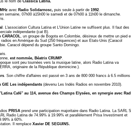
s le nom de
Classica Latina.
 MHz
avec
Radio Solidarnosc
,
puis seule à partir de
1992
.
0 en semaine, 07h00 à15h00 le samedi et de 07h00 à 11h00 le dimanche.
is.
al
. L'association Cultura Latina et L'Union Latine ne suffisent plus. Il faut des
merciale indépendante (cat B).
e CARACOL
, un groupe de Bogota en Colombie, désireux de mettre un pied e
radios en Amérique du Sud (250 fréquences) et aux Etats-Unis (Caracol
mbie. Caracol dépend du groupe Santo Domingo.
ris.
ienne,
est nommée,
Béatrix CRUMP
.
poque sont peu tournées vers la musique latine, alors Radio Latina va
ERRA, originaire de la République dominicine.).
urs
. Son chiffre d'affaires est passé en 3 ans de 800 000 francs à 6.5 millions
 GIE Les indépendants
(devenu Les Indés Radios en novembre 2010).
"Latina Café" au 114, avenue des Champs Elysées, en synergie avec Rad
adios
PRISA
prend une participation majoritaire dans Radio Latina. La SARL 
 SARL Radio Latina de 74.99% à 19.99% et parallèlement Prisa Investiment et
19.99% à 60%.
tation. Il remplace
Xavier DE SEGUINS.