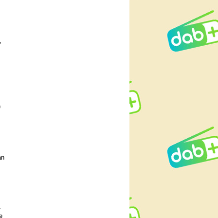
,
)
an
e
e