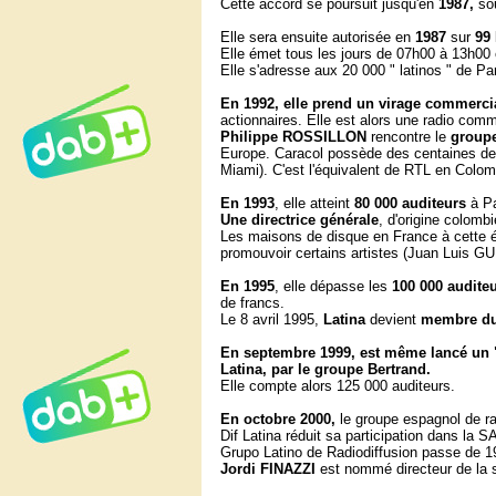
Cette accord se poursuit jusqu'en
1987,
sou
Elle sera ensuite autorisée en
1987
sur
99
Elle émet tous les jours de 07h00 à 13h0
Elle s'adresse aux 20 000 " latinos " de Par
En 1992, elle prend un virage commerci
actionnaires. Elle est alors une radio com
Philippe ROSSILLON
rencontre le
group
Europe. Caracol possède des centaines de 
Miami). C'est l'équivalent de RTL en Colo
En
1993
, elle atteint
80 000 auditeurs
à Pa
Une directrice générale
, d'origine colomb
Les maisons de disque en France à cette é
promouvoir certains artistes (Juan Luis GU
En
1995
, elle dépasse les
100 000 audite
de francs.
Le 8 avril 1995,
Latina
devient
membre du
En septembre 1999, est même lancé un 
Latina, par le groupe Bertrand.
Elle compte alors 125 000 auditeurs.
En octobre 2000,
le groupe espagnol de r
Dif Latina réduit sa participation dans la
Grupo Latino de Radiodiffusion passe de 
Jordi FINAZZI
est nommé directeur de la s