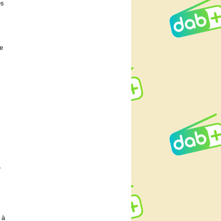
es
ge
.
 à