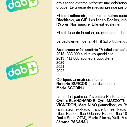
croissance externe présente une cohérence 
groupe. Le groupe de médias présidé par J
Elle est adhérente, comme les autres radi
Blackbox)
, au
GIE Les Indés Radios
, cr
RVS
en
Normandie
. Elle est également 
Elle diffuse de la salsa, du merengue, de 
Le déploiement de la RNT (Radio Numérique
Audiences médiamétrie "Médialocales" 
2018
: 385 000 auditeurs quotidiens
2019
: 411 000 auditeurs quotidiens
2020:
2021:
2022:
Quelques animateurs phares :
Roberto BURGOS
(chef d'antenne)
Mario SCODINU
Ils ont fait partie de l'aventure Radio Latina
Cyrille BLANCHARDIE,
Cyril MAZZOTTI
VIGNERON, Marc NINO
(journaliste, ex-
(animateur, ex-Radio France Nîmes, Radio
Bleu, France Bleu Orléans, France Bleu 107
Radio Sport OFM),
Marie-Pierre, Yaël,
Jérome PASANAU ...