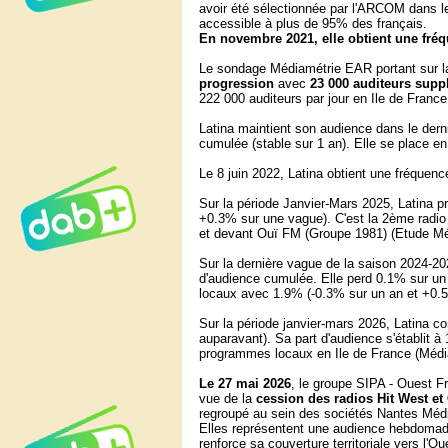
avoir été sélectionnée par l'ARCOM dans le
accessible à plus de 95% des français.
En novembre 2021, elle obtient une fré
Le
sondage Médiamétrie EAR portant sur l
progression
avec
23 000 auditeurs supp
222 000 auditeurs par jour en Ile de France
Latina maintient son audience dans le der
cumulée (stable sur 1 an). Elle se place 
Le 8 juin 2022, Latina obtient une fréquen
Sur la période Janvier-Mars 2025, Latina 
+0.3% sur une vague). C'est la 2ème radio
et devant Ouï FM (Groupe 1981) (Etude Mé
Sur la dernière vague de la saison 2024-20
d'audience cumulée. Elle perd 0.1% sur un
locaux avec 1.9% (-0.3% sur un an et +0.5%
Sur la période janvier-mars 2026, Latina 
auparavant). Sa part d'audience s'établit à
programmes locaux en Ile de France (Médi
Le 27 mai 2026
, le groupe SIPA - Ouest F
vue de la
cession des radios Hit West e
regroupé au sein des sociétés Nantes Médi
Elles représentent une audience hebdomadai
renforce sa couverture territoriale vers l'