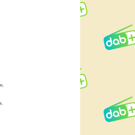
n,
e,
,