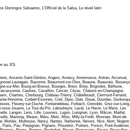
s Domingos Salsaeros, L'Officiel de la Salsa, Le réveil latin
on au JO)
miens, Ancenis-Saint-Géréon, Angers, Annecy, Annemasse, Antran, Arconsat,
Avignonet-Lauragais, Bayonne, Beaumont-sur-Oise, Beaune, Beauvais, Besanço
gne-sur-Mer, Bourg-en-Bresse, Bourges, Brest, Briey, Brignoles, Béthune,
Carcassonne, Caulnes, Cavaillon, Cercier, Cézac, Chalons-en-Champagne,
ix, Chartres, Cherbourg, Château-Thierry, Châtellerault, Clermont-Ferrand,
te-Honorine, Corbeil-Esonnes, Creil, Dijon, Dole, Douai, Dourdan, Dunkerqu
oisses, Fleurey-sur-Ouche, Fontainebleau, Forbach, Grenoble, Grez-sur-Loing
é-sous-Jouarre, La Tour-du-Pin, Labouheyre, Laval, Le Havre, Le Mans, Les
elle, Langon, Lens, Lille, Louviers, Lugos, Lusignan, Lyon, Mâcon, Maillat,
ille, Mazeray, Meaux, Méru, Metz, Mios, Milly-la-Forêt, Monnaie, Mont-de-
r, Morlaix, Mulhouse, Nancy, Nantes, Narbonne, Nevers, Nice, Niort, Nogent-
, Paris, Pau, Perpignan, Pignans, Plounérin, Poitiers, Poncin, Pont-Audemer,
, Reignac, Reims, Rennes, Rochefort, Royan, Roquevaire, Rouen, Roussillon,