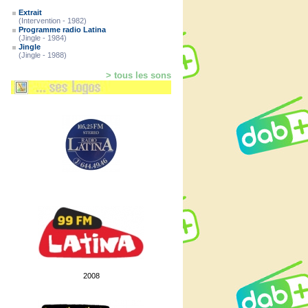
Extrait
(Intervention - 1982)
Programme radio Latina
(Jingle - 1984)
Jingle
(Jingle - 1988)
> tous les sons
2008