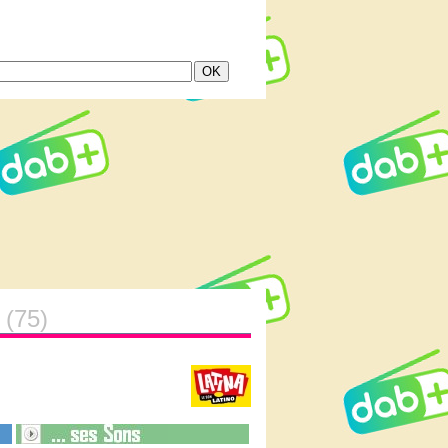
)
(75)