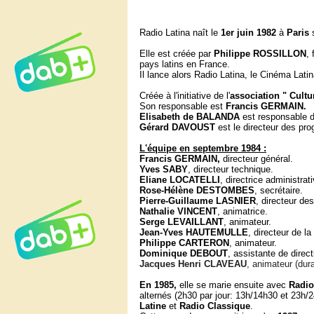
Radio Latina naît le
1er juin 1982
à
Paris
Elle est créée par
Philippe ROSSILLON
,
pays latins en France.
Il lance alors Radio Latina, le Cinéma Lati
Créée à l'initiative de l'
association " Cultu
Son responsable est
Francis GERMAIN.
Elisabeth de BALANDA
est responsable d
Gérard DAVOUST
est le directeur des p
L'équipe en septembre 1984 :
Francis GERMAIN,
directeur général.
Yves SABY
, directeur technique.
Eliane LOCATELLI
, directrice administrati
Rose-Hélène DESTOMBES
, secrétaire.
Pierre-Guillaume LASNIER
, directeur d
Nathalie VINCENT
, animatrice.
Serge LEVAILLANT
, animateur.
Jean-Yves HAUTEMULLE
, directeur de l
Philippe CARTERON
, animateur.
Dominique
DEBOUT
, assistante de direct
Jacques Henri CLAVEAU
, animateur (dur
En 1985,
elle se marie ensuite avec
Radio
alternés (2h30 par jour: 13h/14h30 et 23h/
Latine
et
Radio Classique
.