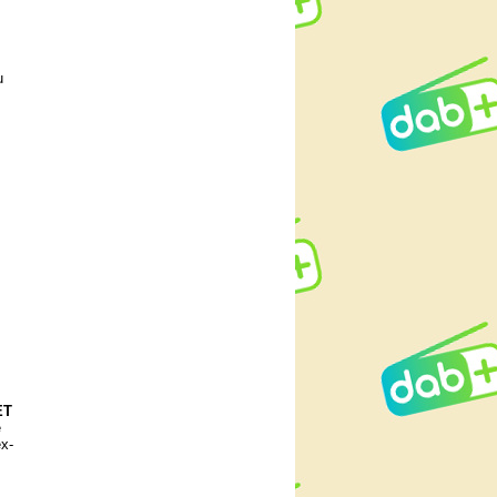
u
ET
e
ex-