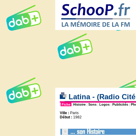
Latina - (Radio Cité
|
Fiche
|
Histoire
|
Sons
|
Logos
|
Publicités
|
Ph
Ville :
Paris
Début :
1982