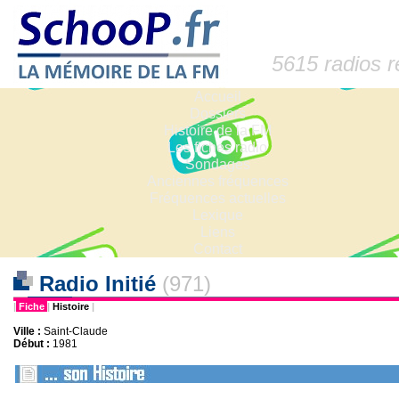
5615 radios 
Accueil
Dossiers
Histoire de la FM
Les fiches radio
Sondages
Anciennes fréquences
Fréquences actuelles
Lexique
Liens
Contact
Radio Initié
(971)
|
Fiche
|
Histoire
|
Ville :
Saint-Claude
Début :
1981