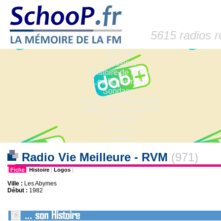
5615 radios 
Accueil
Dossiers
Histoire de la FM
Les fiches radio
Sondages
Anciennes fréquences
Fréquences actuelles
Lexique
Liens
Contact
Radio Vie Meilleure - RVM
(971)
|
Fiche
|
Histoire
|
Logos
|
Ville :
Les Abymes
Début :
1982