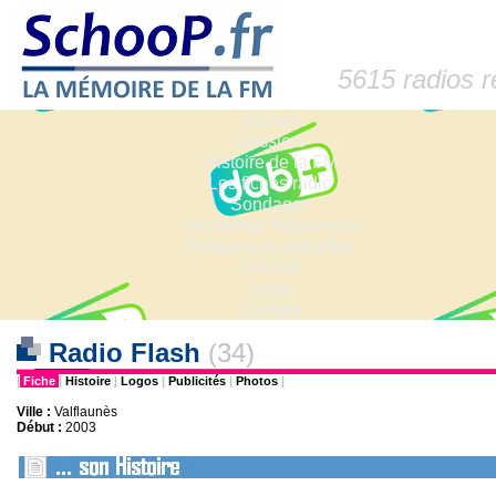
5615 radios 
Accueil
Dossiers
Histoire de la FM
Les fiches radio
Sondages
Anciennes fréquences
Fréquences actuelles
Lexique
Liens
Contact
Radio Flash
(34)
|
Fiche
|
Histoire
|
Logos
|
Publicités
|
Photos
|
Ville :
Valflaunès
Début :
2003