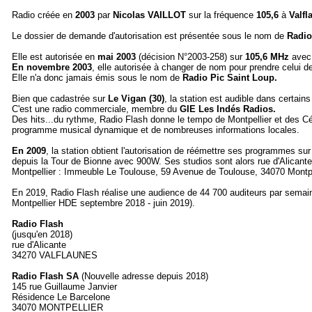
Radio créée en
2003
par
Nicolas VAILLOT
sur la fréquence
105,6
à
Valf
Le dossier de demande d'autorisation est présentée sous le nom de
Radio
Elle est autorisée en
mai 2003
(décision N°2003-258) sur
105,6 MHz
avec
En novembre 2003
, elle autorisée à changer de nom pour prendre celui 
Elle n'a donc jamais émis sous le nom de
Radio Pic Saint Loup.
Bien que cadastrée sur
Le Vigan (30)
, la station est audible dans certain
C'est une radio commerciale, membre du
GIE Les
Indés Radios.
Des hits...du rythme, Radio Flash donne le tempo de Montpellier et des C
programme musical dynamique et de nombreuses informations locales.
En 2009
, la station obtient l'autorisation de réémettre ses programmes su
depuis la Tour de Bionne avec 900W. Ses studios sont alors rue d'Alicant
Montpellier : Immeuble Le Toulouse, 59 Avenue de Toulouse, 34070 Montpe
En 2019, Radio Flash réalise une audience de 44 700 auditeurs par semai
Montpellier HDE septembre 2018 - juin 2019).
Radio Flash
(jusqu'en 2018)
rue d'Alicante
34270 VALFLAUNES
Radio Flash
SA
(Nouvelle adresse depuis 2018)
145 rue Guillaume Janvier
Résidence Le Barcelone
34070 MONTPELLIER