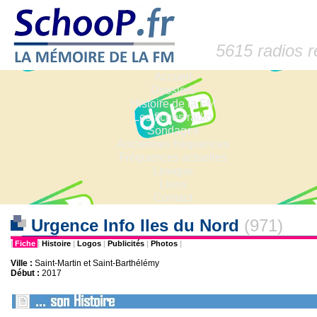
5615 radios 
Accueil
Dossiers
Histoire de la FM
Les fiches radio
Sondages
Anciennes fréquences
Fréquences actuelles
Lexique
Liens
Contact
Urgence Info Iles du Nord
(971)
|
Fiche
|
Histoire
|
Logos
|
Publicités
|
Photos
|
Ville :
Saint-Martin et Saint-Barthélémy
Début :
2017