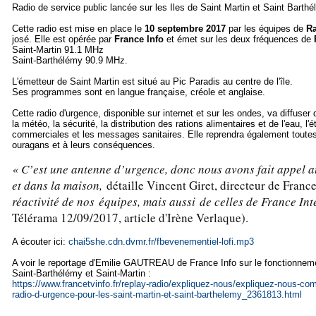
Radio de service public lancée sur les Iles de Saint Martin et Saint Barthé
Cette radio est mise en place le
10 septembre 2017
par les équipes de
Ra
josé. Elle est opérée par
France Info
et émet sur les deux fréquences de
Saint-Martin 91.1 MHz
Saint-Barthélémy 90.9 MHz.
L'émetteur de Saint Martin est situé au Pic Paradis au centre de l'île.
Ses programmes sont en langue française, créole et anglaise.
Cette radio d'urgence, disponible sur internet et sur les ondes, va diffus
la météo, la sécurité, la distribution des rations alimentaires et de l'eau, l
commerciales et les messages sanitaires. Elle reprendra également toutes
ouragans et à leurs conséquences.
« C’est une antenne d’urgence, donc nous avons fait appel a
et dans la maison,
détaille Vincent Giret, directeur de Franc
réactivité de nos équipes, mais aussi de celles de France Int
Télérama 12/09/2017, article d'Irène Verlaque).
A écouter ici:
chai5she.cdn.dvmr.fr/fbevenementiel-lofi.mp3
A voir le reportage d'Emilie GAUTREAU de France Info sur le fonctionnemen
Saint-Barthélémy et Saint-Martin :
https://www.francetvinfo.fr/replay-radio/expliquez-nous/expliquez-nous-com
radio-d-urgence-pour-les-saint-martin-et-saint-barthelemy_2361813.html