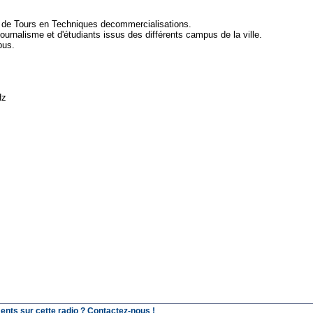
T de Tours en Techniques decommercialisations.
ournalisme et d'étudiants issus des différents campus de la ville.
pus.
Hz
ents sur cette radio ? Contactez-nous !