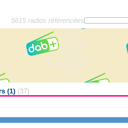
5615 radios référencées
Accueil
Dossiers
Histoire de la FM
Les fiches radio
Sondages
Anciennes fréquences
Fréquences actuelles
Lexique
Liens
Contact
s (1)
(37)