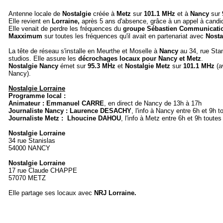
Antenne locale de
Nostalgie
créée à
Metz
sur
101.1 MHz
et à
Nancy
sur
Elle revient en
Lorraine,
après 5 ans d'absence, grâce à un appel à candid
Elle venait de perdre les fréquences du
groupe Sébastien Communicati
Maxximum
sur toutes les fréquences qu'il avait en partenariat avec
Nosta
La tête de réseau s'installe en Meurthe et Moselle à
Nancy
au 34, rue Sta
studios. Elle assure les
décrochages locaux pour Nancy et Metz
.
Nostalgie Nancy
émet sur
95.3 MHz
et
Nostalgie Metz
sur
101.1 MHz
(a
Nancy).
Nostalgie Lorraine
Programme local :
Animateur : Emmanuel CARRE
, en direct de Nancy de 13h à 17h
Journaliste Nancy : Laurence DESACHY
, l'info à Nancy entre 6h et 9h 
Journaliste Metz :
Lhoucine DAHOU
, l'info à Metz entre 6h et 9h toute
Nostalgie Lorraine
34 rue Stanislas
54000 NANCY
Nostalgie
Lorraine
17 rue Claude CHAPPE
57070 METZ
Elle partage ses locaux avec
NRJ Lorraine.