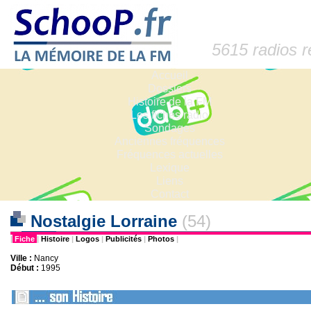
5615 radios 
Accueil
Dossiers
Histoire de la FM
Les fiches radio
Sondages
Anciennes fréquences
Fréquences actuelles
Lexique
Liens
Contact
Nostalgie Lorraine
(54)
|
Fiche
|
Histoire
|
Logos
|
Publicités
|
Photos
|
Ville :
Nancy
Début :
1995