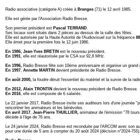
Radio associative (catégorie A) créée à
Branges
(71) le 12 avril 1985.
Elle est gérée par l'Association Radio Bresse.
Son premier président est
Pascal TERRAND
.
Ses locaux sont situés dans 2 pièces au dessus de la salle des fêtes.
Elle est autorisée par la Haute Autorité de l'Audiovisuel sur la fréquence
8
Elle émet pour la première fois le 12 juin 1986.
En 1986,
Jean-Yves BRETIN
est le nouveau président.
En 1991
, elle est réautorisée par le CSA sur 92,8 MHz.
En 1996,
Radio Bresse fête son 10ème anniversaire et organise un grand 
En 1997
,
Annette MARTIN
devient présidente de Radio Bresse.
En août 2000,
la foudre déruit l'essentiel du matériel et la survie de la ra
En 2012,
Alain TRONTIN
devient le nouveau président de Radio Bresse.
En 2016
, elle est composée de 6 salariés.
Le 22 janvier 2017, Radio Bresse invite ses auditeurs lors d'une journée "p
rencontrer les animateurs et les bénévoles.
En avril 2017
,
Jean-Pierre THUILLIER,
animateur de l'émission "78 tours 
décède à l'âge de 76 ans.
Le 24 janvier 2024, Radio Bresse est reconduite par l'ARCOM avec son au
pour une durée de 5 ans à compter du 20 août 2024 (décision n°2024-755)