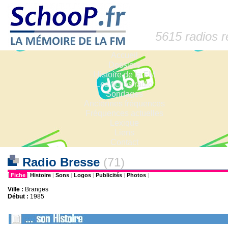
5615 radios 
Accueil
Dossiers
Histoire de la FM
Les fiches radio
Sondages
Anciennes fréquences
Fréquences actuelles
Lexique
Liens
Contact
Radio Bresse
(71)
|
Fiche
|
Histoire
|
Sons
|
Logos
|
Publicités
|
Photos
|
Ville :
Branges
Début :
1985