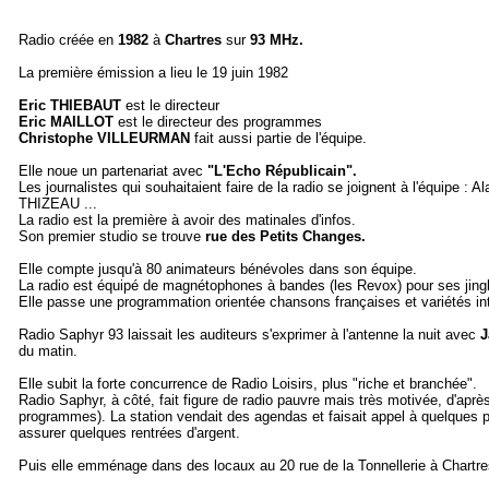
Radio créée en
1982
à
Chartres
sur
93 MHz.
La première émission a lieu le 19 juin 1982
Eric THIEBAUT
est le directeur
Eric MAILLOT
est le directeur des programmes
Christophe VILLEURMAN
fait aussi partie de l'équipe.
Elle noue un partenariat avec
"L'Echo Républicain".
Les journalistes qui souhaitaient faire de la radio se joignent à l'équip
THIZEAU ...
La radio est la première à avoir des matinales d'infos.
Son premier studio se trouve
rue des Petits Changes.
Elle compte jusqu'à 80 animateurs bénévoles dans son équipe.
La radio est équipé de magnétophones à bandes (les Revox) pour ses jingle
Elle passe une programmation orientée chansons françaises et variétés int
Radio Saphyr 93 laissait les auditeurs s'exprimer à l'antenne la nuit avec
J
du matin.
Elle subit la forte concurrence de Radio Loisirs, plus "riche et branchée".
Radio Saphyr, à côté, fait figure de radio pauvre mais très motivée, d'apr
programmes). La station vendait des agendas et faisait appel à quelques par
assurer quelques rentrées d'argent.
Puis elle emménage dans des locaux au 20 rue de la Tonnellerie à Chartre