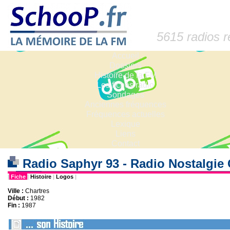
5615 radios 
Accueil
Dossiers
Histoire de la FM
Les fiches radio
Sondages
Anciennes fréquences
Fréquences actuelles
Lexique
Liens
Contact
Radio Saphyr 93 - Radio Nostalgie 
|
Fiche
|
Histoire
|
Logos
|
Ville :
Chartres
Début :
1982
Fin :
1987