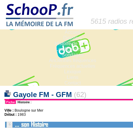
5615 radios 
Accueil
Dossiers
Histoire de la FM
Les fiches radio
Sondages
Anciennes fréquences
Fréquences actuelles
Lexique
Liens
Contact
Gayole FM - GFM
(62)
|
Fiche
|
Histoire
|
Ville :
Boulogne sur Mer
Début :
1983