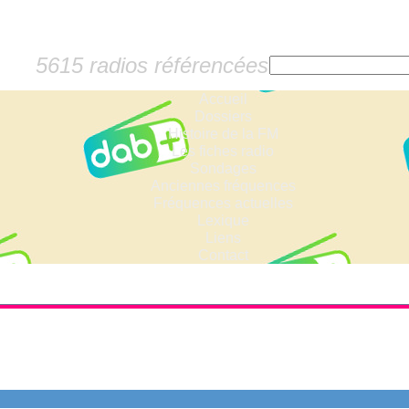
5615 radios référencées
Accueil
Dossiers
Histoire de la FM
Les fiches radio
Sondages
Anciennes fréquences
Fréquences actuelles
Lexique
Liens
Contact