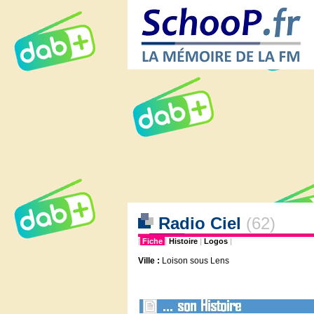
Radio Ciel
(62)
|
Fiche
|
Histoire
|
Logos
|
Ville :
Loison sous Lens