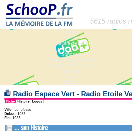
5615 radios 
Accueil
Dossiers
Histoire de la FM
Les fiches radio
Sondages
Anciennes fréquences
Fréquences actuelles
Lexique
Liens
Contact
Radio Espace Vert - Radio Etoile V
|
Fiche
|
Histoire
|
Logos
|
Ville :
Longfossé
Début :
1983
Fin :
1985