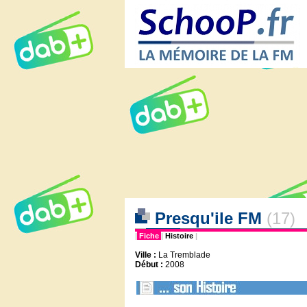
Presqu'ile FM
(17)
|
Fiche
|
Histoire
|
Ville :
La Tremblade
Début :
2008