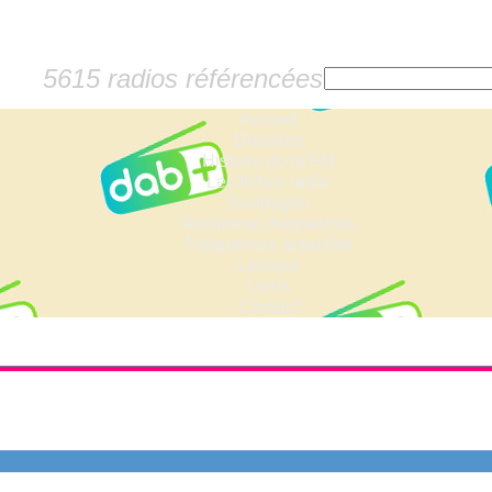
5615 radios référencées
Accueil
Dossiers
Histoire de la FM
Les fiches radio
Sondages
Anciennes fréquences
Fréquences actuelles
Lexique
Liens
Contact