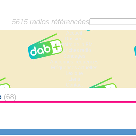
5615 radios référencées
Accueil
Dossiers
Histoire de la FM
Les fiches radio
Sondages
Anciennes fréquences
Fréquences actuelles
Lexique
Liens
Contact
e
(68)