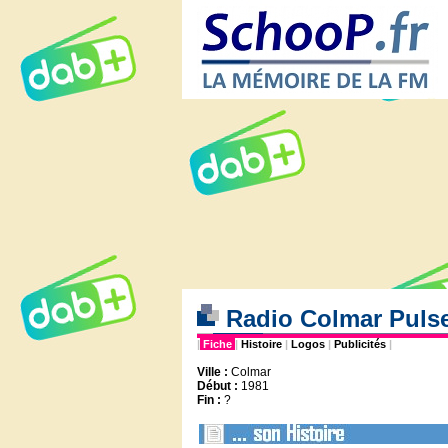
Radio Colmar Puls
|
Fiche
|
Histoire
|
Logos
|
Publicités
|
Ville :
Colmar
Début :
1981
Fin :
?