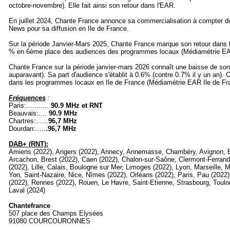
octobre-novembre). Elle fait ainsi son retour dans l'EAR.
En juillet 2024, Chante France annonce sa commercialisation à compter d
News pour sa diffusion en Ile de France.
Sur la période Janvier-Mars 2025, Chante France marque son retour dans 
% en 6ème place des audiences des programmes locaux (Médiamétrie EAR
Chante France sur la période janvier-mars 2026 connaît une baisse de s
auparavant). Sa part d'audience s'établit à 0.6% (contre 0.7% il y un an). C
dans les programmes locaux en Ile de France (Médiamétrie EAR Ile de Fr
Fréquences
:
Paris:...........
90.9 MHz et RNT
Beauvais:....
90.9 MHz
Chartres:......
96,7 MHz
Dourdan:.....
.96,7 MHz
DAB+ (RNT):
Amiens (2022), Angers (2022), Annecy, Annemasse, Chambéry, Avignon, 
Arcachon, Brest (2022), Caen (2022), Chalon-sur-Saône, Clermont-Ferrand 
(2022), Lille, Calais, Boulogne sur Mer, Limoges (2022), Lyon, Marseille,
Yon, Saint-Nazaire, Nice, Nîmes (2022), Orléans (2022), Paris, Pau (2022)
(2022), Rennes (2022), Rouen, Le Havre, Saint-Etienne, Strasbourg, Toulo
Laval (2024)
Chantefrance
507 place des Champs Elysées
91080 COURCOURONNES