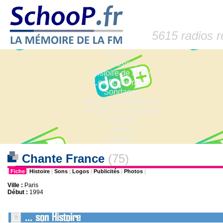
5615 radios 
Accueil
Dossiers
Histoire de la FM
Les fiches radio
Sondages
Anciennes fréquences
Fréquences actuelles
Lexique
Liens
Contact
Chante France
(75)
|
Fiche
|
Histoire
|
Sons
|
Logos
|
Publicités
|
Photos
|
Ville :
Paris
Début :
1994