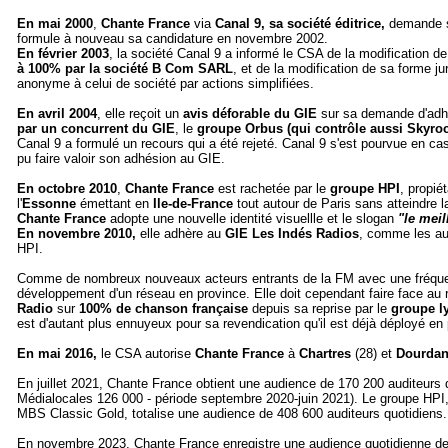
En
mai 2000
,
Chante France
via
Canal 9, sa société éditrice,
demande
formule à nouveau sa candidature en novembre 2002.
En février 2003
, la société Canal 9 a informé le CSA de la modification de
à 100% par la société B Com SARL
, et de la modification de sa forme j
anonyme à celui de société par actions simplifiées.
En avril 2004
, elle reçoit un
avis déforable du GIE
sur sa demande d'adhé
par un concurrent du GIE
, le
groupe Orbus (qui contrôle aussi Skyroc
Canal 9 a formulé un recours qui a été rejeté. Canal 9 s'est pourvue en cass
pu faire valoir son adhésion au GIE.
En octobre 2010
,
Chante France
est rachetée par le
groupe HPI
, propié
l'
Essonne
émettant en
Ile-de-France
tout autour de Paris sans atteindre la
Chante France
adopte une nouvelle identité visuellle et le slogan
"le meil
En
novembre 2010,
elle adhère au
GIE Les Indés Radios
, comme les au
HPI.
Comme de nombreux nouveaux acteurs entrants de la FM avec une fréque
développement d'un réseau en province. Elle doit cependant faire face au 
Radio
sur
100% de chanson française
depuis sa reprise par le
groupe l
est d'autant plus ennuyeux pour sa revendication qu'il est déjà déployé en
En mai 2016,
le CSA autorise
Chante France
à
Chartres
(28) et
Dourda
En juillet 2021, Chante France obtient une audience de 170 200 auditeurs 
Médialocales 126 000 - période septembre 2020-juin 2021). Le groupe HPI, d
MBS Classic Gold, totalise une audience de 408 600 auditeurs quotidiens.
En novembre 2023, Chante France enregistre une audience quotidienne de