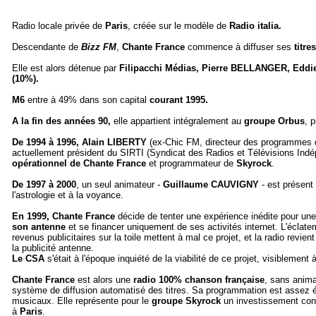
Radio locale privée de
Paris
, créée
sur le modèle de
Radio italia.
Descendante de
Bizz FM
,
Chante France
commence à diffuser ses
titre
Elle est alors détenue par
Filipacchi Médias, Pierre BELLANGER, Edd
(10%).
M6
entre à 49% dans son capital
courant 1995.
A la fin des années 90,
elle appartient intégralement au
groupe Orbus
, 
De 1994 à 1996, Alain LIBERTY
(ex-Chic FM, directeur des programmes de
actuellement président du SIRTI
(Syndicat des Radios et Télévisions Ind
opérationnel de Chante France
et programmateur de
Skyrock
.
De 1997 à 2000
, un seul animateur -
Guillaume CAUVIGNY
- est présent
l'astrologie et à la voyance.
En 1999,
Chante France
décide de tenter une expérience inédite pour une
son antenne
et se financer uniquement de ses activités internet. L'éclatem
revenus publicitaires sur la toile mettent à mal ce projet, et la radio rev
la publicité antenne.
Le
CSA
s'était à l'époque inquiété de la viabilité de ce projet, visiblement à 
Chante France
est alors une
radio 100% chanson française
, sans anima
système de diffusion automatisé des titres. Sa programmation est assez é
musicaux. Elle représente pour le
groupe Skyrock
un investissement conf
à
Paris
.