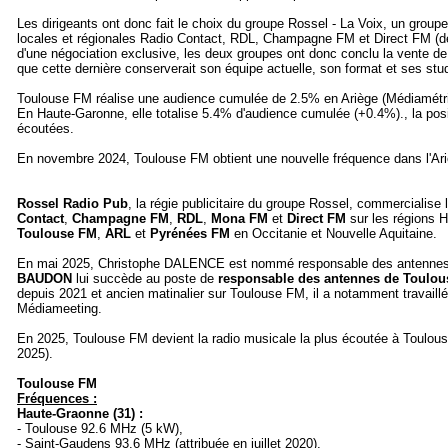
Les dirigeants ont donc fait le choix du groupe Rossel - La Voix, un group
locales et régionales Radio Contact, RDL, Champagne FM et Direct FM (de
d'une négociation exclusive, les deux groupes ont donc conclu la vente de
que cette dernière conserverait son équipe actuelle, son format et ses stu
Toulouse FM réalise une audience cumulée de 2.5% en Ariège (Médiamétr
En Haute-Garonne, elle totalise 5.4% d'audience cumulée (+0.4%)., la posi
écoutées.
En novembre 2024, Toulouse FM obtient une nouvelle fréquence dans l'Ar
Rossel Radio Pub
, la régie publicitaire du groupe Rossel, commercialise
Contact
,
Champagne FM
,
RDL
,
Mona FM
et
Direct FM
sur les régions 
Toulouse FM
,
ARL
et
Pyrénées FM
en Occitanie et Nouvelle Aquitaine.
En mai 2025, Christophe DALENCE est nommé responsable des antennes d
BAUDON
lui succède au poste de
responsable des antennes de Toulou
depuis 2021 et ancien matinalier sur Toulouse FM, il a notamment travaillé
Médiameeting.
En 2025, Toulouse FM devient la radio musicale la plus écoutée à Toulou
2025).
Toulouse FM
Fréquences :
Haute-Graonne (31) :
- Toulouse 92.6 MHz (5 kW),
- Saint-Gaudens 93.6 MHz (attribuée en juillet 2020),