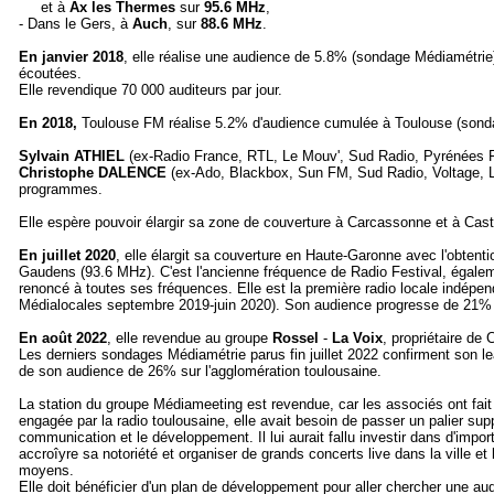
et à
Ax les Thermes
sur
95.6 MHz
,
- Dans le Gers, à
Auch
, sur
88.6 MHz
.
En janvier 2018
, elle réalise une audience de 5.8% (sondage Médiamétrie).
écoutées.
Elle revendique 70 000 auditeurs par jour.
En 2018,
Toulouse FM réalise 5.2% d'audience cumulée à Toulouse (sonda
Sylvain ATHIEL
(ex-Radio France, RTL, Le Mouv', Sud Radio, Pyrénées FM
Christophe DALENCE
(ex-Ado, Blackbox, Sun FM, Sud Radio, Voltage, La
programmes.
Elle espère pouvoir élargir sa zone de couverture à Carcassonne et à Cas
En juillet 2020
, elle élargit sa couverture en Haute-Garonne avec l'obten
Gaudens (93.6 MHz). C'est l'ancienne fréquence de Radio Festival, égalem
renoncé à toutes ses fréquences. Elle est la première radio locale indép
Médialocales septembre 2019-juin 2020). Son audience progresse de 21%
En août 2022
, elle revendue au groupe
Rossel
-
La Voix
, propriétaire d
Les derniers sondages Médiamétrie parus fin juillet 2022 confirment son 
de son audience de 26% sur l'agglomération toulousaine.
La station du groupe Médiameeting est revendue, car les associés ont fait
engagée par la radio toulousaine, elle avait besoin de passer un palier s
communication et le développement. Il lui aurait fallu investir dans d'i
accroîyre sa notoriété et organiser de grands concerts live dans la ville e
moyens.
Elle doit bénéficier d'un plan de développement pour aller chercher une a