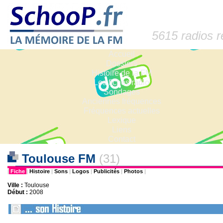
5615 radios 
Accueil
Dossiers
Histoire de la FM
Les fiches radio
Sondages
Anciennes fréquences
Fréquences actuelles
Lexique
Liens
Contact
Toulouse FM
(31)
|
Fiche
|
Histoire
|
Sons
|
Logos
|
Publicités
|
Photos
|
Ville :
Toulouse
Début :
2008