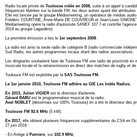
Radio locale privée de
Toulouse créée en 2008,
suite à un appel à candid
fréquences libérées sur la bande FM, les deux autres ayant été attribuées
Elle est lancée par le groupe Médiameeting, un opérateur de médias audio
Frédéric COURTINE, Anne-Marie DE COUVREUR et Jean-Louis SIMONE
Médiameeting opère la radio d'autoroute SANEF 107.7 et contrôle l'agenc
2014 au groupe Lagardère).
La première émission a lieu le
1er septembre 2008
.
La radio est ainsi la seule radio de catégorie B (radio commerciale indépen
Sud Radio, les autres programmes locaux étant des radios associatives.
Les dirigeants souhaitent faire de Toulouse FM une radio de proximité en mi
musicale locale et la retransmission en direct des matches de rugby et de 
Toulouse FM est exploitée par la
SAS Toulouse FM.
Le 1er janvier 2010, Toulouse FM adhère au GIE Les Indés Radios.
En 2015, Julien VIGIER
est le directeur d'antenne.
Gérard BABU
est le programmateur musical de la radio.
Axel NOBLET
(désormais sur 100% Toulouse) en a été le directeur des 
Toulouse FM 92.6 MHz
(5 kW).
En 2017,
elle obtient plusieurs fréquences supplémentaires du CSA en Occ
27 juin 2018 :
- En Ariège à
Pamiers
, sur
102.9 MHz
,