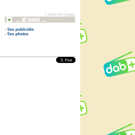
> tous les logos
- Ses publicités
- Ses photos