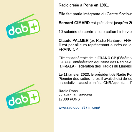
Radio créée à
Pons en 1981.
Elle fait partie intégrante du Centre Socio-
Bernard GIMARD
est président jusqu'en
2
10 salariés du centre socio-culturel intervi
Claude PALMER
(ex Radio Nanterre, FNRL
Il est par ailleurs représentant auprès de 
FRANC CP.
Elle est adhérente de la
FRANC CP
(Fédérati
CARA (Confédération Aquitaine des Radios As
la
FRALA
(Fédération des Radios du Limousin
Le 11 janvier 2023
, le président de Radio Po
Pionnier des radios libres, il avait choisi de 
associatives aussi bien à la CNRA que dans 
Radio Pons
77 avenue Gambetta
17800 PONS
www.radiopons97fm.com/