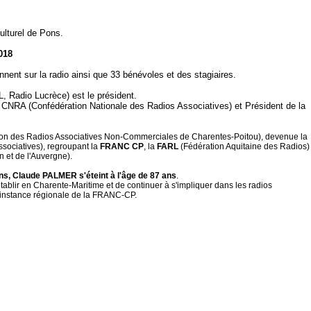
culturel de Pons.
018
ennent sur la radio ainsi que 33 bénévoles et des stagiaires.
, Radio Lucrèce) est le président.
la CNRA (Confédération Nationale des Radios Associatives) et Président de la
on des Radios Associatives Non-Commerciales de Charentes-Poitou), devenue la
sociatives), regroupant la
FRANC CP
, la
FARL
(Fédération Aquitaine des Radios) 
 et de l'Auvergne).
ns,
Claude PALMER s'éteint à l'âge de 87 ans
.
s'établir en Charente-Maritime et de continuer à s'impliquer dans les radios
l'instance régionale de la FRANC-CP.