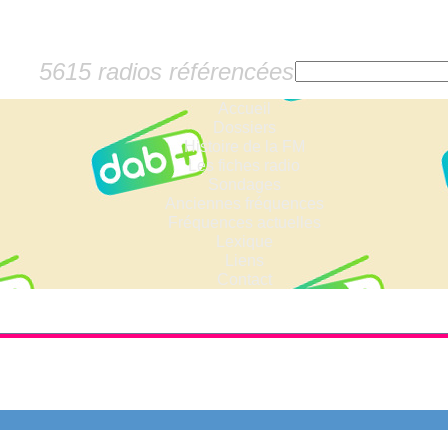
5615 radios référencées
Accueil
Dossiers
Histoire de la FM
Les fiches radio
Sondages
Anciennes fréquences
Fréquences actuelles
Lexique
Liens
Contact