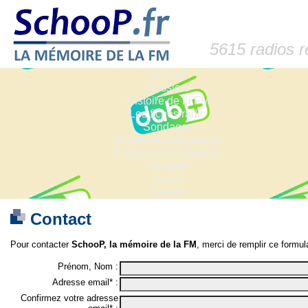
5615 radios 
Accueil
Dossiers
Histoire de la FM
Les fiches radio
Sondages
Anciennes fréquences
Fréquences actuelles
Lexique
Liens
Contact
Contact
Pour contacter
SchooP, la mémoire de la FM
, merci de remplir ce formula
Prénom, Nom :
Adresse email* :
Confirmez votre adresse