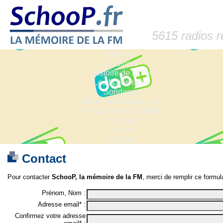
5615 radios 
Accueil
Dossiers
Histoire de la FM
Les fiches radio
Sondages
Anciennes fréquences
Fréquences actuelles
Lexique
Liens
Contact
Contact
Pour contacter
SchooP, la mémoire de la FM
, merci de remplir ce formula
Prénom, Nom :
Adresse email* :
Confirmez votre adresse