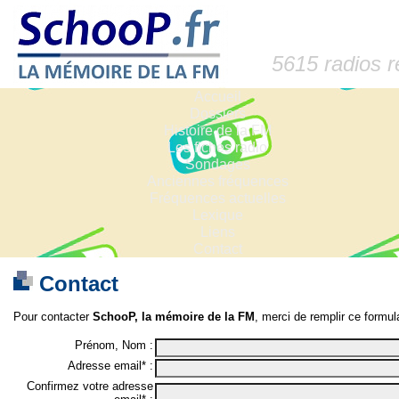
5615 radios 
Accueil
Dossiers
Histoire de la FM
Les fiches radio
Sondages
Anciennes fréquences
Fréquences actuelles
Lexique
Liens
Contact
Contact
Pour contacter
SchooP, la mémoire de la FM
, merci de remplir ce formula
Prénom, Nom :
Adresse email* :
Confirmez votre adresse