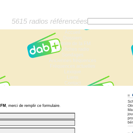
5615 radios référencées
Accueil
Dossiers
Histoire de la FM
Les fiches radio
Sondages
Anciennes fréquences
Fréquences actuelles
Lexique
Liens
Contact
Sch
 FM
, merci de remplir ce formulaire.
Oli
Mar
jou
pro
bén