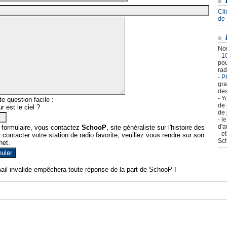
Cli
de
Nou
-
1
pou
rad
-
Ph
gra
des
-
Yo
e question facile :
de 
r est le ciel ?
de 
-
le
d'a
 formulaire, vous contactez
SchooP
, site généraliste sur l'histoire des
- e
contacter votre station de radio favorite, veuillez vous rendre sur son
Sch
net.
ail invalide empêchera toute réponse de la part de SchooP !