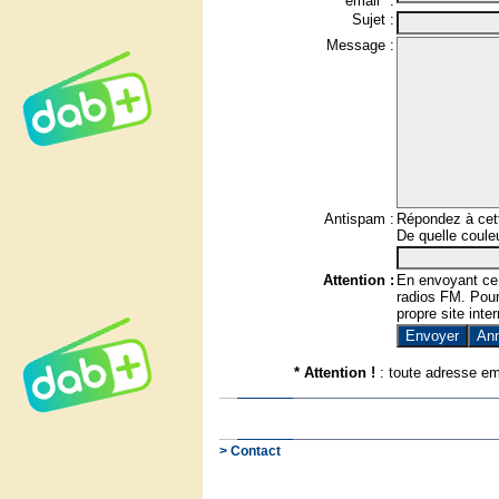
email* :
Sujet :
Message :
Antispam :
Répondez à cett
De quelle couleu
Attention :
En envoyant ce
radios FM. Pour 
propre site inter
* Attention !
: toute adresse em
> Contact