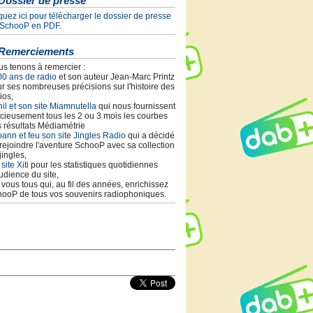
Dossier de presse
quez ici pour télécharger le dossier de presse
 SchooP en PDF.
Remerciements
s tenons à remercier :
00 ans de radio
et son auteur Jean-Marc Printz
r ses nombreuses précisions sur l'histoire des
ios,
il et son site Miamnutella
qui nous fournissent
cieusement tous les 2 ou 3 mois les courbes
 résultats Médiamétrie
ann et feu son site Jingles Radio
qui a décidé
rejoindre l'aventure SchooP avec sa collection
jingles,
 site Xiti
pour les statistiques quotidiennes
udience du site,
t vous tous qui, au fil des années, enrichissez
ooP de tous vos souvenirs radiophoniques.