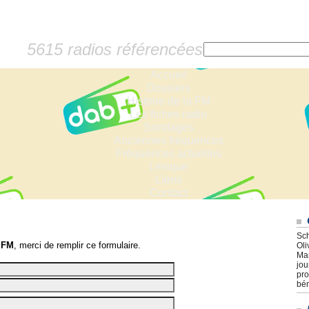
5615 radios référencées
Accueil
Dossiers
Histoire de la FM
Les fiches radio
Sondages
Anciennes fréquences
Fréquences actuelles
Lexique
Liens
Contact
Sch
 FM
, merci de remplir ce formulaire.
Oli
Mar
jou
pro
bén