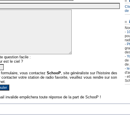
Cli
de
Nou
-
1
pou
rad
-
Ph
gra
des
-
Yo
e question facile :
de 
r est le ciel ?
de 
-
le
d'a
 formulaire, vous contactez
SchooP
, site généraliste sur l'histoire des
- e
contacter votre station de radio favorite, veuillez vous rendre sur son
Sch
net.
ail invalide empêchera toute réponse de la part de SchooP !