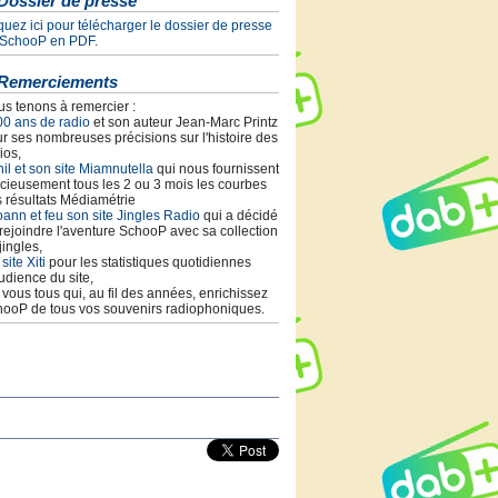
Dossier de presse
quez ici pour télécharger le dossier de presse
 SchooP en PDF.
Remerciements
s tenons à remercier :
00 ans de radio
et son auteur Jean-Marc Printz
r ses nombreuses précisions sur l'histoire des
ios,
il et son site Miamnutella
qui nous fournissent
cieusement tous les 2 ou 3 mois les courbes
 résultats Médiamétrie
ann et feu son site Jingles Radio
qui a décidé
rejoindre l'aventure SchooP avec sa collection
jingles,
 site Xiti
pour les statistiques quotidiennes
udience du site,
t vous tous qui, au fil des années, enrichissez
ooP de tous vos souvenirs radiophoniques.