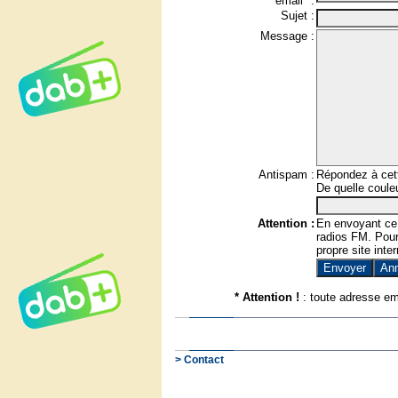
email* :
Sujet :
Message :
Antispam :
Répondez à cett
De quelle couleu
Attention :
En envoyant ce
radios FM. Pour 
propre site inter
* Attention !
: toute adresse em
> Contact