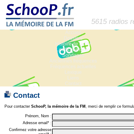
5615 radios 
Accueil
Dossiers
Histoire de la FM
Les fiches radio
Sondages
Anciennes fréquences
Fréquences actuelles
Lexique
Liens
Contact
Contact
Pour contacter
SchooP, la mémoire de la FM
, merci de remplir ce formula
Prénom, Nom :
Adresse email* :
Confirmez votre adresse