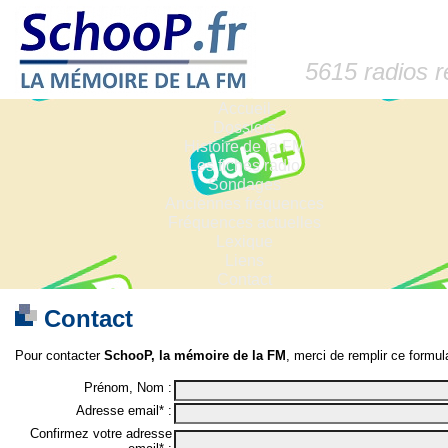
5615 radios 
Accueil
Dossiers
Histoire de la FM
Les fiches radio
Sondages
Anciennes fréquences
Fréquences actuelles
Lexique
Liens
Contact
Contact
Pour contacter
SchooP, la mémoire de la FM
, merci de remplir ce formula
Prénom, Nom :
Adresse email* :
Confirmez votre adresse