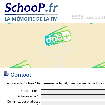
5615 radios 
Accueil
Dossiers
Histoire de la FM
Les fiches radio
Sondages
Anciennes fréquences
Fréquences actuelles
Lexique
Liens
Contact
Contact
Pour contacter
SchooP, la mémoire de la FM
, merci de remplir ce formula
Prénom, Nom :
Adresse email* :
Confirmez votre adresse