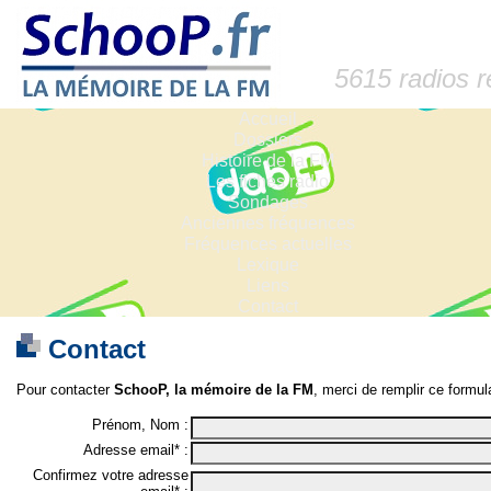
5615 radios 
Accueil
Dossiers
Histoire de la FM
Les fiches radio
Sondages
Anciennes fréquences
Fréquences actuelles
Lexique
Liens
Contact
Contact
Pour contacter
SchooP, la mémoire de la FM
, merci de remplir ce formula
Prénom, Nom :
Adresse email* :
Confirmez votre adresse