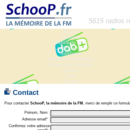
5615 radios 
Accueil
Dossiers
Histoire de la FM
Les fiches radio
Sondages
Anciennes fréquences
Fréquences actuelles
Lexique
Liens
Contact
Contact
Pour contacter
SchooP, la mémoire de la FM
, merci de remplir ce formula
Prénom, Nom :
Adresse email* :
Confirmez votre adresse