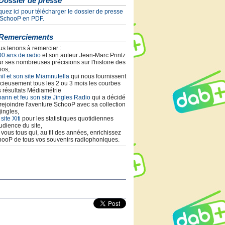
Dossier de presse
quez ici pour télécharger le dossier de presse
 SchooP en PDF.
Remerciements
s tenons à remercier :
00 ans de radio
et son auteur Jean-Marc Printz
r ses nombreuses précisions sur l'histoire des
ios,
il et son site Miamnutella
qui nous fournissent
cieusement tous les 2 ou 3 mois les courbes
 résultats Médiamétrie
ann et feu son site Jingles Radio
qui a décidé
rejoindre l'aventure SchooP avec sa collection
jingles,
 site Xiti
pour les statistiques quotidiennes
udience du site,
t vous tous qui, au fil des années, enrichissez
ooP de tous vos souvenirs radiophoniques.