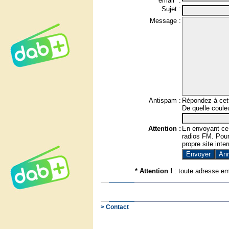
email* :
Sujet :
Message :
Antispam :
Répondez à cett
De quelle couleu
Attention :
En envoyant ce
radios FM. Pour 
propre site inter
* Attention !
: toute adresse em
> Contact