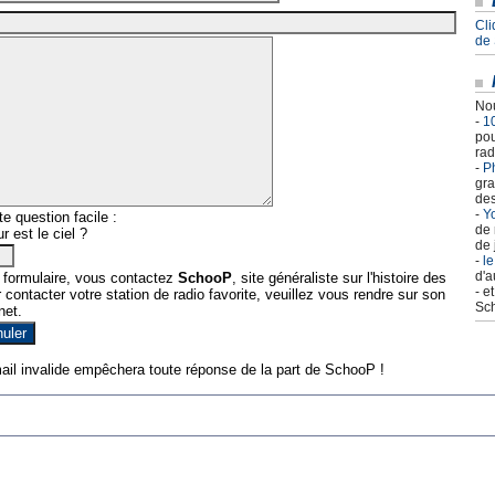
Cli
de
Nou
-
1
pou
rad
-
Ph
gra
des
-
Yo
e question facile :
de 
r est le ciel ?
de 
-
le
d'a
 formulaire, vous contactez
SchooP
, site généraliste sur l'histoire des
- e
contacter votre station de radio favorite, veuillez vous rendre sur son
Sch
net.
ail invalide empêchera toute réponse de la part de SchooP !