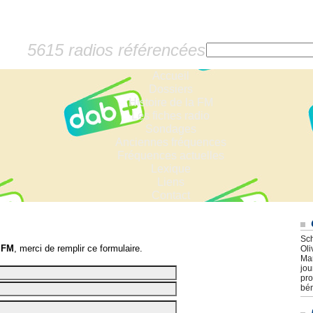
5615 radios référencées
Accueil
Dossiers
Histoire de la FM
Les fiches radio
Sondages
Anciennes fréquences
Fréquences actuelles
Lexique
Liens
Contact
Sch
 FM
, merci de remplir ce formulaire.
Oli
Mar
jou
pro
bén