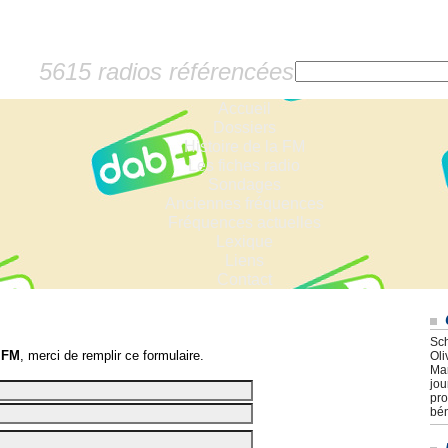
5615 radios référencées
Accueil
Dossiers
Histoire de la FM
Les fiches radio
Sondages
Anciennes fréquences
Fréquences actuelles
Lexique
Liens
Contact
Sch
 FM
, merci de remplir ce formulaire.
Oli
Mar
jou
pro
bén