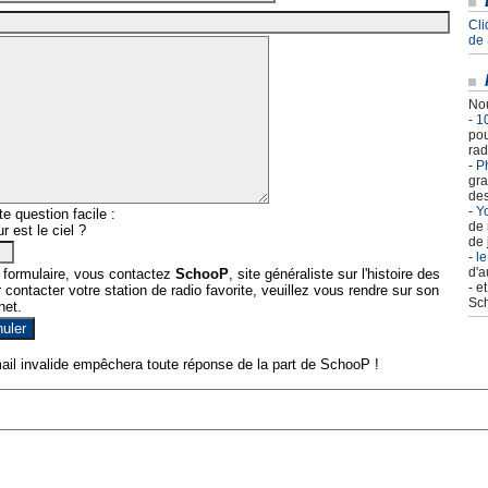
Cli
de
Nou
-
1
pou
rad
-
Ph
gra
des
-
Yo
e question facile :
de 
r est le ciel ?
de 
-
le
d'a
 formulaire, vous contactez
SchooP
, site généraliste sur l'histoire des
- e
contacter votre station de radio favorite, veuillez vous rendre sur son
Sch
net.
ail invalide empêchera toute réponse de la part de SchooP !