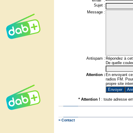
email* :
Sujet :
Message :
Antispam :
Répondez à cett
De quelle couleu
Attention :
En envoyant ce
radios FM. Pour 
propre site inter
* Attention !
: toute adresse em
> Contact