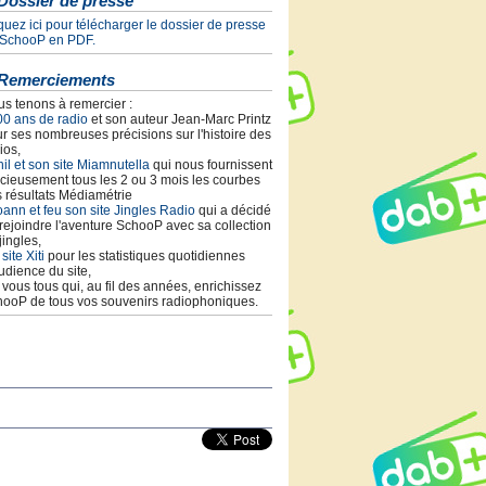
Dossier de presse
quez ici pour télécharger le dossier de presse
 SchooP en PDF.
Remerciements
s tenons à remercier :
00 ans de radio
et son auteur Jean-Marc Printz
r ses nombreuses précisions sur l'histoire des
ios,
il et son site Miamnutella
qui nous fournissent
cieusement tous les 2 ou 3 mois les courbes
 résultats Médiamétrie
ann et feu son site Jingles Radio
qui a décidé
rejoindre l'aventure SchooP avec sa collection
jingles,
 site Xiti
pour les statistiques quotidiennes
udience du site,
t vous tous qui, au fil des années, enrichissez
ooP de tous vos souvenirs radiophoniques.