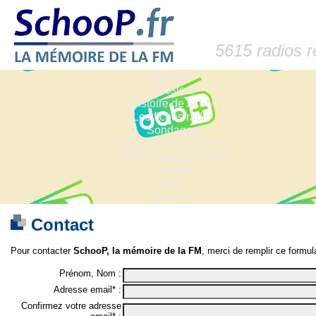
5615 radios 
Accueil
Dossiers
Histoire de la FM
Les fiches radio
Sondages
Anciennes fréquences
Fréquences actuelles
Lexique
Liens
Contact
Contact
Pour contacter
SchooP, la mémoire de la FM
, merci de remplir ce formula
Prénom, Nom :
Adresse email* :
Confirmez votre adresse