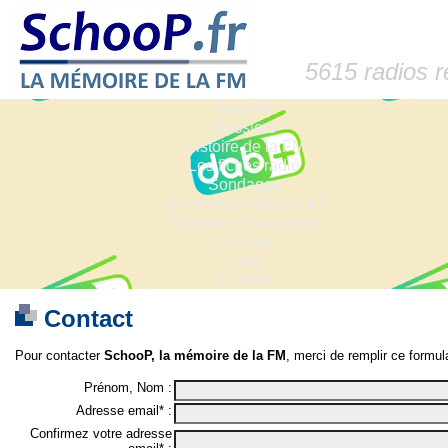
5615 radios 
Accueil
Dossiers
Histoire de la FM
Les fiches radio
Sondages
Anciennes fréquences
Fréquences actuelles
Lexique
Liens
Contact
Contact
Pour contacter
SchooP, la mémoire de la FM
, merci de remplir ce formula
Prénom, Nom :
Adresse email* :
Confirmez votre adresse