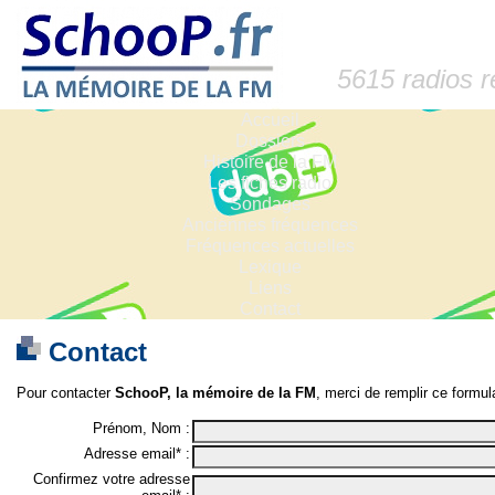
5615 radios 
Accueil
Dossiers
Histoire de la FM
Les fiches radio
Sondages
Anciennes fréquences
Fréquences actuelles
Lexique
Liens
Contact
Contact
Pour contacter
SchooP, la mémoire de la FM
, merci de remplir ce formula
Prénom, Nom :
Adresse email* :
Confirmez votre adresse