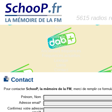
5615 radios 
Accueil
Dossiers
Histoire de la FM
Les fiches radio
Sondages
Anciennes fréquences
Fréquences actuelles
Lexique
Liens
Contact
Contact
Pour contacter
SchooP, la mémoire de la FM
, merci de remplir ce formula
Prénom, Nom :
Adresse email* :
Confirmez votre adresse